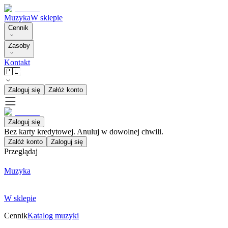
Muzyka
W sklepie
Cennik
Zasoby
Kontakt
🇵🇱
Zaloguj się
Załóż konto
Zaloguj się
Bez karty kredytowej. Anuluj w dowolnej chwili.
Załóż konto
Zaloguj się
Przeglądaj
Muzyka
W sklepie
Cennik
Katalog muzyki