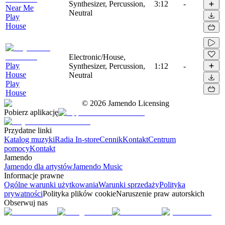
Synthesizer, Percussion,
3:12
-
Near Me
Neutral
Play
House
Electronic/House,
Play
Synthesizer, Percussion,
1:12
-
House
Neutral
Play
House
©
2026
Jamendo Licensing
Pobierz aplikację
Przydatne linki
Katalog muzyki
Radia In-store
Cennik
Kontakt
Centrum
pomocy
Kontakt
Jamendo
Jamendo dla artystów
Jamendo Music
Informacje prawne
Ogólne warunki użytkowania
Warunki sprzedaży
Polityka
prywatności
Polityka plików cookie
Naruszenie praw autorskich
Obserwuj nas