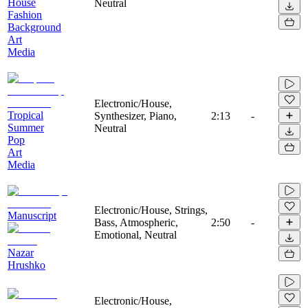
House
Neutral
Fashion
Background
Art
Media
Electronic/House,
Tropical
Synthesizer, Piano,
2:13
-
Summer
Neutral
Pop
Art
Media
Electronic/House, Strings,
Manuscript
Bass, Atmospheric,
2:50
-
Emotional, Neutral
Nazar
Hrushko
Electronic/House,