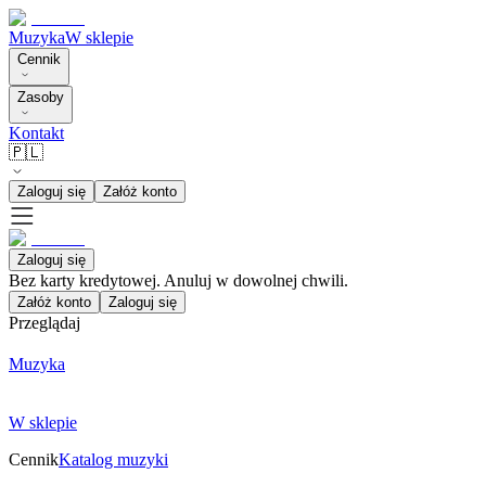
Muzyka
W sklepie
Cennik
Zasoby
Kontakt
🇵🇱
Zaloguj się
Załóż konto
Zaloguj się
Bez karty kredytowej. Anuluj w dowolnej chwili.
Załóż konto
Zaloguj się
Przeglądaj
Muzyka
W sklepie
Cennik
Katalog muzyki