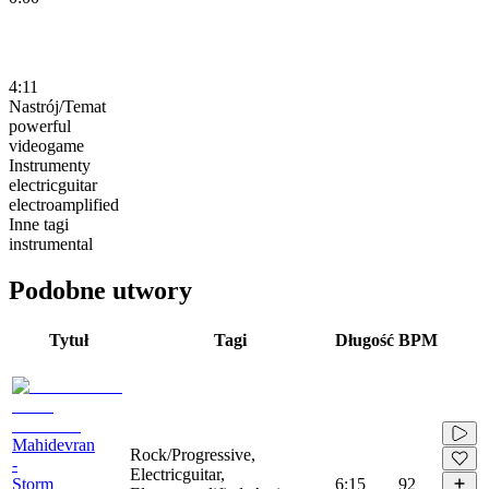
4:11
Nastrój/Temat
powerful
videogame
Instrumenty
electricguitar
electroamplified
Inne tagi
instrumental
Podobne utwory
Tytuł
Tagi
Długość
BPM
Mahidevran
Rock/Progressive,
-
Electricguitar,
Storm
6:15
92