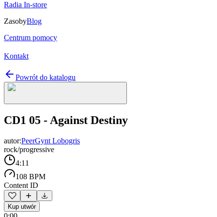
Radia In-store
Zasoby
Blog
Centrum pomocy
Kontakt
Powrót do katalogu
CD1 05 - Against Destiny
autor:
PeerGynt Lobogris
rock/progressive
4:11
108 BPM
Content ID
Kup utwór
0:00