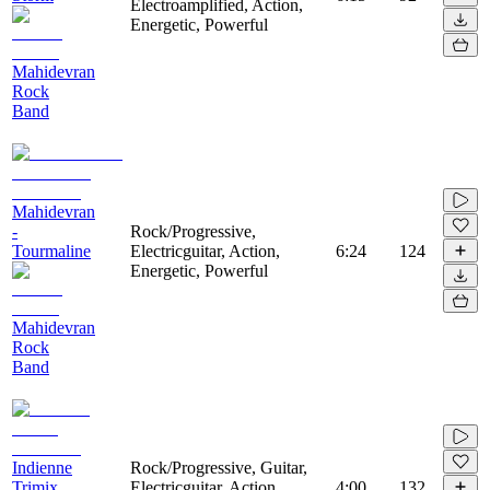
Electroamplified, Action,
Energetic, Powerful
Mahidevran
Rock
Band
Mahidevran
-
Rock/Progressive,
Tourmaline
Electricguitar, Action,
6:24
124
Energetic, Powerful
Mahidevran
Rock
Band
Indienne
Rock/Progressive, Guitar,
Trimix
Electricguitar, Action,
4:00
132