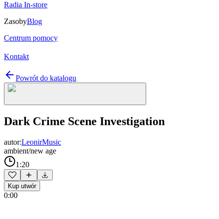
Radia In-store
Zasoby
Blog
Centrum pomocy
Kontakt
Powrót do katalogu
Dark Crime Scene Investigation
autor:
LeonirMusic
ambient/new age
1:20
Kup utwór
0:00