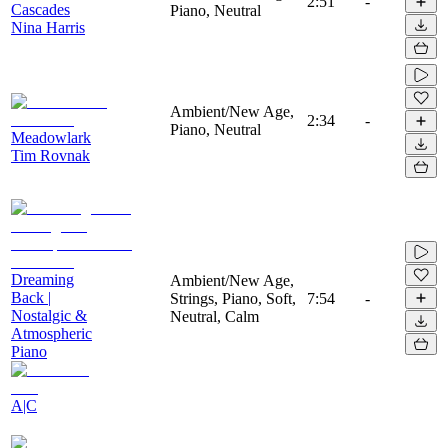
2:51
-
Cascades
Piano, Neutral
Nina Harris
Ambient/New Age,
2:34
-
Piano, Neutral
Meadowlark
Tim Rovnak
Dreaming
Ambient/New Age,
Back |
Strings, Piano, Soft,
7:54
-
Nostalgic &
Neutral, Calm
Atmospheric
Piano
A|C