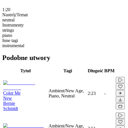
1:20
Nastrój/Temat
neutral
Instrumenty
strings
piano
Inne tagi
instrumental
Podobne utwory
Tytuł
Tagi
Długość
BPM
Ambient/New Age,
Color Me
2:23
-
Piano, Neutral
New
Bernie
Schmidt
Ambient/New Age,