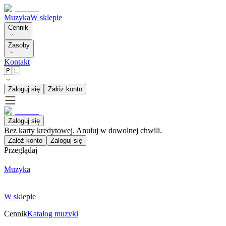
Muzyka
W sklepie
Cennik
Zasoby
Kontakt
🇵🇱
Zaloguj się
Załóż konto
Zaloguj się
Bez karty kredytowej. Anuluj w dowolnej chwili.
Załóż konto
Zaloguj się
Przeglądaj
Muzyka
W sklepie
Cennik
Katalog muzyki