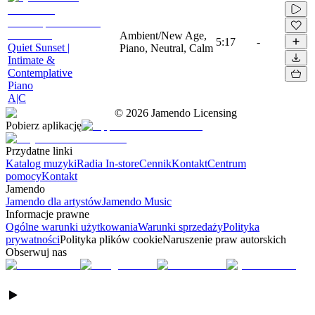
Ambient/New Age,
5:17
-
Quiet Sunset |
Piano, Neutral, Calm
Intimate &
Contemplative
Piano
A|C
©
2026
Jamendo Licensing
Pobierz aplikację
Przydatne linki
Katalog muzyki
Radia In-store
Cennik
Kontakt
Centrum
pomocy
Kontakt
Jamendo
Jamendo dla artystów
Jamendo Music
Informacje prawne
Ogólne warunki użytkowania
Warunki sprzedaży
Polityka
prywatności
Polityka plików cookie
Naruszenie praw autorskich
Obserwuj nas