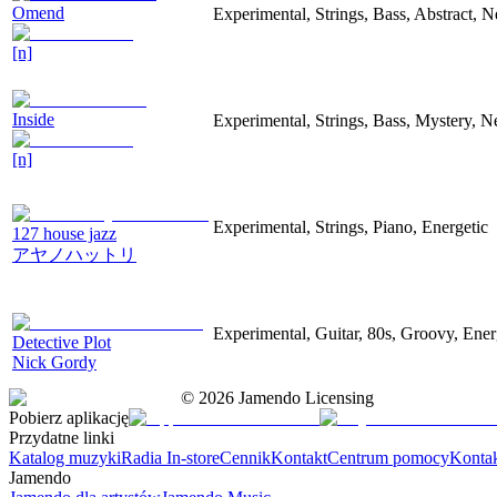
Omend
Experimental, Strings, Bass, Abstract, N
[n]
Inside
Experimental, Strings, Bass, Mystery, Ne
[n]
Experimental, Strings, Piano, Energetic
127 house jazz
アヤノハットリ
Experimental, Guitar, 80s, Groovy, Ener
Detective Plot
Nick Gordy
©
2026
Jamendo Licensing
Pobierz aplikację
Przydatne linki
Katalog muzyki
Radia In-store
Cennik
Kontakt
Centrum pomocy
Konta
Jamendo