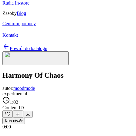
Radia In-store
Zasoby
Blog
Centrum pomocy
Kontakt
Powrót do katalogu
Harmony Of Chaos
autor:
moodmode
experimental
1:02
Content ID
Kup utwór
0:00