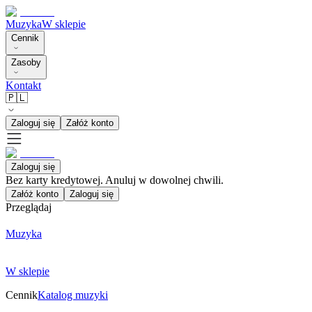
Muzyka
W sklepie
Cennik
Zasoby
Kontakt
🇵🇱
Zaloguj się
Załóż konto
Zaloguj się
Bez karty kredytowej. Anuluj w dowolnej chwili.
Załóż konto
Zaloguj się
Przeglądaj
Muzyka
W sklepie
Cennik
Katalog muzyki