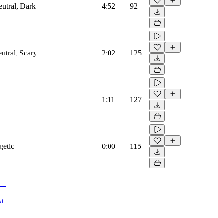
eutral, Dark
4:52
92
utral, Scary
2:02
125
1:11
127
getic
0:00
115
kt