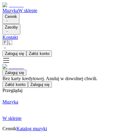
Muzyka
W sklepie
Cennik
Zasoby
Kontakt
🇵🇱
Zaloguj się
Załóż konto
Zaloguj się
Bez karty kredytowej. Anuluj w dowolnej chwili.
Załóż konto
Zaloguj się
Przeglądaj
Muzyka
W sklepie
Cennik
Katalog muzyki