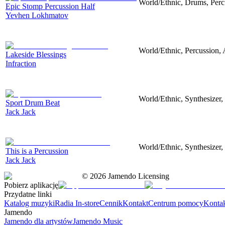
World/Ethnic, Drums, Perc
Epic Stomp Percussion Half
Yevhen Lokhmatov
World/Ethnic, Percussion, 
Lakeside Blessings
Infraction
World/Ethnic, Synthesizer, 
Sport Drum Beat
Jack Jack
World/Ethnic, Synthesizer, 
This is a Percussion
Jack Jack
©
2026
Jamendo Licensing
Pobierz aplikację
Przydatne linki
Katalog muzyki
Radia In-store
Cennik
Kontakt
Centrum pomocy
Konta
Jamendo
Jamendo dla artystów
Jamendo Music