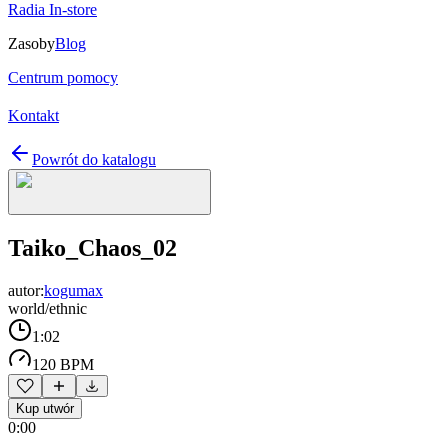
Radia In-store
Zasoby
Blog
Centrum pomocy
Kontakt
Powrót do katalogu
Taiko_Chaos_02
autor:
kogumax
world/ethnic
1:02
120 BPM
Kup utwór
0:00