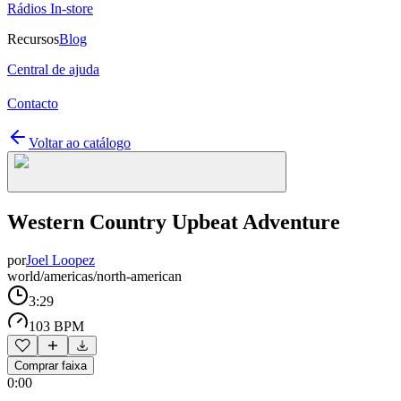
Rádios In-store
Recursos
Blog
Central de ajuda
Contacto
Voltar ao catálogo
Western Country Upbeat Adventure
por
Joel Loopez
world/americas/north-american
3:29
103 BPM
Comprar faixa
0:00