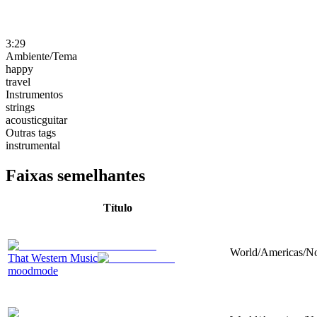
3:29
Ambiente/Tema
happy
travel
Instrumentos
strings
acousticguitar
Outras tags
instrumental
Faixas semelhantes
Título
World/Americas/Nor
That Western Music
moodmode