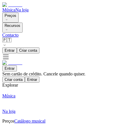
Música
Na loja
Preços
Recursos
Contacto
🇵🇹
Entrar
Criar conta
Entrar
Sem cartão de crédito. Cancele quando quiser.
Criar conta
Entrar
Explorar
Música
Na loja
Preços
Catálogo musical