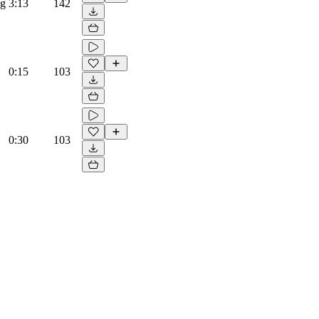
ng
3:13
142
0:15
103
0:30
103