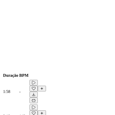
Duração
BPM
1:58
-