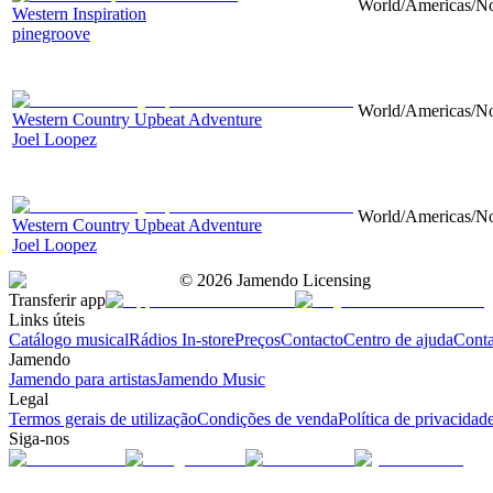
World/Americas/Nor
Western Inspiration
pinegroove
World/Americas/Nor
Western Country Upbeat Adventure
Joel Loopez
World/Americas/Nor
Western Country Upbeat Adventure
Joel Loopez
©
2026
Jamendo Licensing
Transferir app
Links úteis
Catálogo musical
Rádios In-store
Preços
Contacto
Centro de ajuda
Conta
Jamendo
Jamendo para artistas
Jamendo Music
Legal
Termos gerais de utilização
Condições de venda
Política de privacidad
Siga-nos