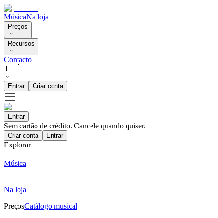
Música
Na loja
Preços
Recursos
Contacto
🇵🇹
Entrar
Criar conta
Entrar
Sem cartão de crédito. Cancele quando quiser.
Criar conta
Entrar
Explorar
Música
Na loja
Preços
Catálogo musical