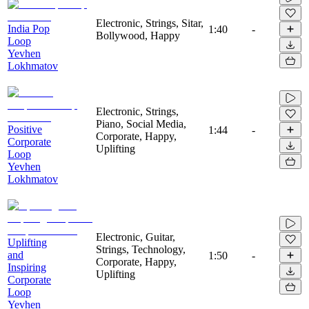
Electronic, Strings, Sitar,
India Pop
1:40
-
Bollywood, Happy
Loop
Yevhen
Lokhmatov
Electronic, Strings,
Piano, Social Media,
Positive
1:44
-
Corporate, Happy,
Corporate
Uplifting
Loop
Yevhen
Lokhmatov
Electronic, Guitar,
Uplifting
Strings, Technology,
and
1:50
-
Corporate, Happy,
Inspiring
Uplifting
Corporate
Loop
Yevhen