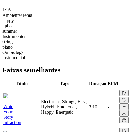
1:16
Ambiente/Tema
happy
upbeat
summer
Instrumentos
strings
piano
Outras tags
instrumental
Faixas semelhantes
Título
Tags
Duração
BPM
Electronic, Strings, Bass,
Write
Hybrid, Emotional,
3:10
-
Your
Happy, Energetic
Story
Infraction