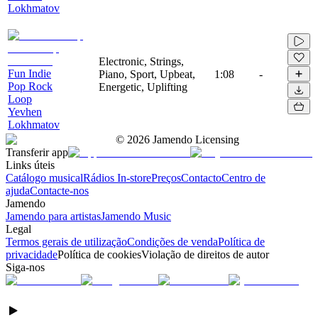
Lokhmatov
Electronic, Strings,
Fun Indie
Piano, Sport, Upbeat,
1:08
-
Pop Rock
Energetic, Uplifting
Loop
Yevhen
Lokhmatov
©
2026
Jamendo Licensing
Transferir app
Links úteis
Catálogo musical
Rádios In-store
Preços
Contacto
Centro de
ajuda
Contacte-nos
Jamendo
Jamendo para artistas
Jamendo Music
Legal
Termos gerais de utilização
Condições de venda
Política de
privacidade
Política de cookies
Violação de direitos de autor
Siga-nos