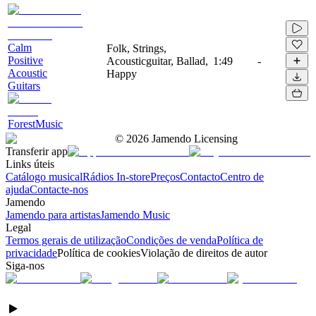
Calm
Folk, Strings,
Positive
Acousticguitar, Ballad,
1:49
-
Acoustic
Happy
Guitars
ForestMusic
©
2026
Jamendo Licensing
Transferir app
Links úteis
Catálogo musical
Rádios In-store
Preços
Contacto
Centro de
ajuda
Contacte-nos
Jamendo
Jamendo para artistas
Jamendo Music
Legal
Termos gerais de utilização
Condições de venda
Política de
privacidade
Política de cookies
Violação de direitos de autor
Siga-nos