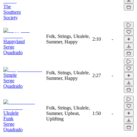
The
Southern
Society
Folk, Strings, Ukulele,
2:10
-
Happyland
Summer, Happy
Serge
Quadrado
Folk, Strings, Ukulele,
Simple
2:27
-
Summer, Happy
Serge
Quadrado
Folk, Strings, Ukulele,
Ukulele
Summer, Upbeat,
1:50
-
Funk
Uplifting
Serge
Quadrado