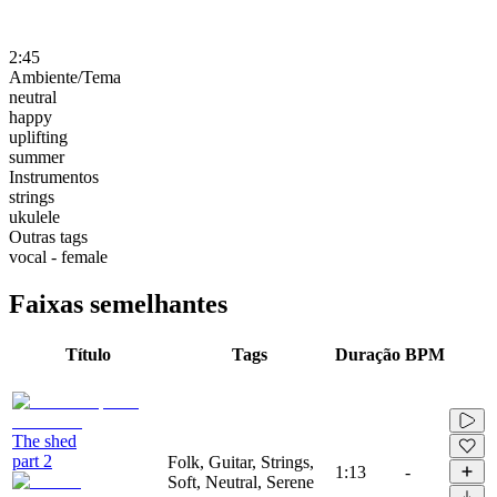
2:45
Ambiente/Tema
neutral
happy
uplifting
summer
Instrumentos
strings
ukulele
Outras tags
vocal - female
Faixas semelhantes
Título
Tags
Duração
BPM
The shed
part 2
Folk, Guitar, Strings,
1:13
-
Soft, Neutral, Serene