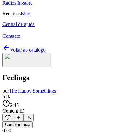
Rádios In-store
Recursos
Blog
Central de ajuda
Contacto
Voltar ao catálogo
Feelings
por
The Happy Somethings
folk
2:45
Content ID
Comprar faixa
0:00