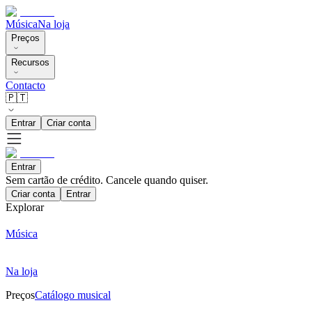
Música
Na loja
Preços
Recursos
Contacto
🇵🇹
Entrar
Criar conta
Entrar
Sem cartão de crédito. Cancele quando quiser.
Criar conta
Entrar
Explorar
Música
Na loja
Preços
Catálogo musical