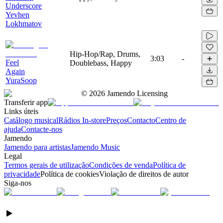
Underscore
Yevhen
Lokhmatov
Hip-Hop/Rap, Drums,
3:03
-
Feel
Doublebass, Happy
Again
YuraSoop
©
2026
Jamendo Licensing
Transferir app
Links úteis
Catálogo musical
Rádios In-store
Preços
Contacto
Centro de
ajuda
Contacte-nos
Jamendo
Jamendo para artistas
Jamendo Music
Legal
Termos gerais de utilização
Condições de venda
Política de
privacidade
Política de cookies
Violação de direitos de autor
Siga-nos