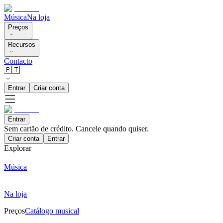
Música
Na loja
Preços
Recursos
Contacto
🇵🇹
Entrar
Criar conta
Entrar
Sem cartão de crédito. Cancele quando quiser.
Criar conta
Entrar
Explorar
Música
Na loja
Preços
Catálogo musical