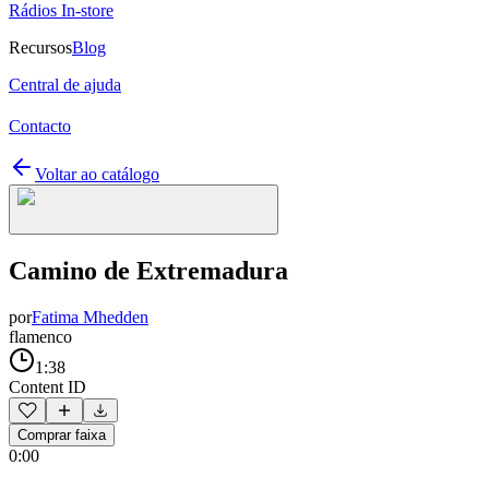
Rádios In-store
Recursos
Blog
Central de ajuda
Contacto
Voltar ao catálogo
Camino de Extremadura
por
Fatima Mhedden
flamenco
1:38
Content ID
Comprar faixa
0:00