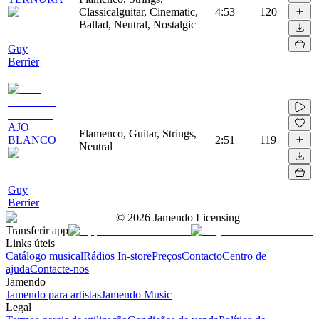
Classicalguitar, Cinematic,
4:53
120
Ballad, Neutral, Nostalgic
Guy
Berrier
AJO
Flamenco, Guitar, Strings,
BLANCO
2:51
119
Neutral
Guy
Berrier
©
2026
Jamendo Licensing
Transferir app
Links úteis
Catálogo musical
Rádios In-store
Preços
Contacto
Centro de
ajuda
Contacte-nos
Jamendo
Jamendo para artistas
Jamendo Music
Legal