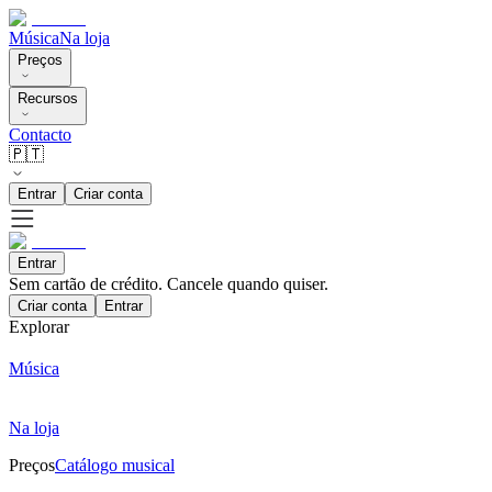
Música
Na loja
Preços
Recursos
Contacto
🇵🇹
Entrar
Criar conta
Entrar
Sem cartão de crédito. Cancele quando quiser.
Criar conta
Entrar
Explorar
Música
Na loja
Preços
Catálogo musical