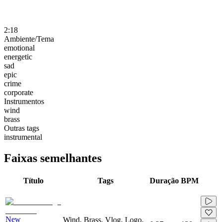
2:18
Ambiente/Tema
emotional
energetic
sad
epic
crime
corporate
Instrumentos
wind
brass
Outras tags
instrumental
Faixas semelhantes
Título
Tags
Duração
BPM
New
Wind, Brass, Vlog, Logo,