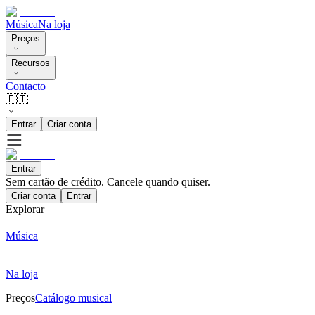
Música
Na loja
Preços
Recursos
Contacto
🇵🇹
Entrar
Criar conta
Entrar
Sem cartão de crédito. Cancele quando quiser.
Criar conta
Entrar
Explorar
Música
Na loja
Preços
Catálogo musical