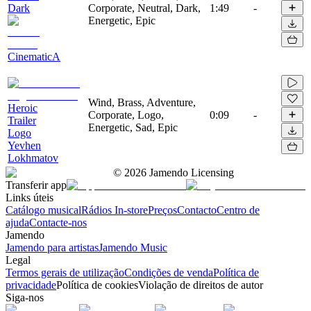
Dark
Corporate, Neutral, Dark,
1:49
-
Energetic, Epic
CinematicA
Wind, Brass, Adventure,
Heroic
Corporate, Logo,
0:09
-
Trailer
Energetic, Sad, Epic
Logo
Yevhen
Lokhmatov
©
2026
Jamendo Licensing
Transferir app
Links úteis
Catálogo musical
Rádios In-store
Preços
Contacto
Centro de
ajuda
Contacte-nos
Jamendo
Jamendo para artistas
Jamendo Music
Legal
Termos gerais de utilização
Condições de venda
Política de
privacidade
Política de cookies
Violação de direitos de autor
Siga-nos