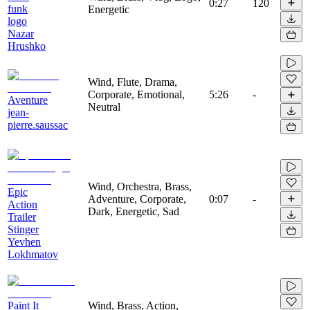
0:27
120
funk
Energetic
logo
Nazar
Hrushko
Wind, Flute, Drama,
Corporate, Emotional,
5:26
-
Aventure
Neutral
jean-
pierre.saussac
Wind, Orchestra, Brass,
Epic
Adventure, Corporate,
0:07
-
Action
Dark, Energetic, Sad
Trailer
Stinger
Yevhen
Lokhmatov
Paint It
Wind, Brass, Action,