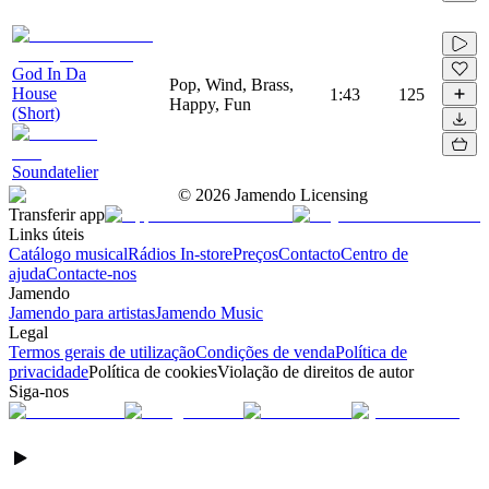
God In Da
Pop, Wind, Brass,
House
1:43
125
Happy, Fun
(Short)
Soundatelier
©
2026
Jamendo Licensing
Transferir app
Links úteis
Catálogo musical
Rádios In-store
Preços
Contacto
Centro de
ajuda
Contacte-nos
Jamendo
Jamendo para artistas
Jamendo Music
Legal
Termos gerais de utilização
Condições de venda
Política de
privacidade
Política de cookies
Violação de direitos de autor
Siga-nos