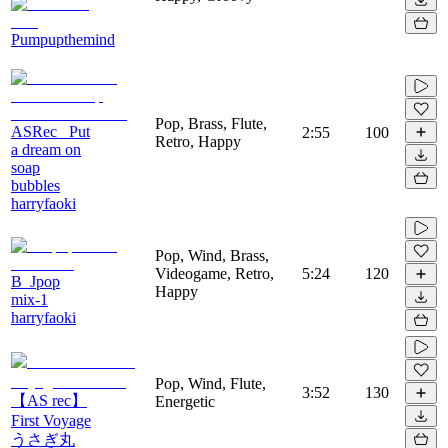
Pumpupthemind
Pop, Brass, Flute,
ASRec_ Put
2:55
100
Retro, Happy
a dream on
soap
bubbles
harryfaoki
Pop, Wind, Brass,
Videogame, Retro,
5:24
120
B_Jpop
Happy
mix-1
harryfaoki
Pop, Wind, Flute,
3:52
130
【AS rec】
Energetic
First Voyage
うさぎ丸