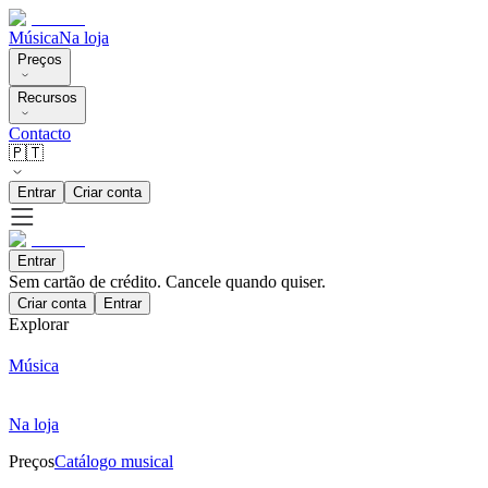
Música
Na loja
Preços
Recursos
Contacto
🇵🇹
Entrar
Criar conta
Entrar
Sem cartão de crédito. Cancele quando quiser.
Criar conta
Entrar
Explorar
Música
Na loja
Preços
Catálogo musical