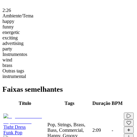
2:26
Ambiente/Tema
happy
funny
energetic
exciting
advertising
party
Instrumentos
wind
brass
Outras tags
instrumental
Faixas semelhantes
Título
Tags
Duração
BPM
Pop, Strings, Brass,
Tight Dress
Bass, Commercial,
2:09
-
Funk Pop
Happy, Groovy