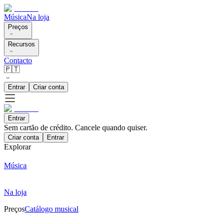
Música
Na loja
Preços
Recursos
Contacto
🇵🇹
Entrar
Criar conta
Entrar
Sem cartão de crédito. Cancele quando quiser.
Criar conta
Entrar
Explorar
Música
Na loja
Preços
Catálogo musical