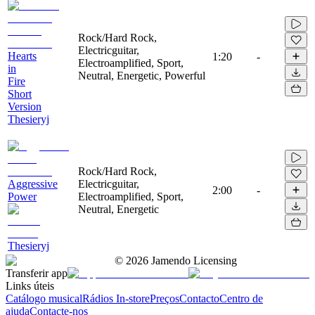
Rock/Hard Rock,
Electricguitar,
Hearts
1:20
-
Electroamplified, Sport,
in
Neutral, Energetic, Powerful
Fire
Short
Version
Thesieryj
Rock/Hard Rock,
Aggressive
Electricguitar,
2:00
-
Power
Electroamplified, Sport,
Neutral, Energetic
Thesieryj
©
2026
Jamendo Licensing
Transferir app
Links úteis
Catálogo musical
Rádios In-store
Preços
Contacto
Centro de
ajuda
Contacte-nos