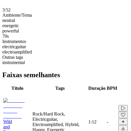
3:52
Ambiente/Tema
neutral
energetic
powerful
70s
Instrumentos
electricguitar
electroamplified
Outras tags
instrumental
Faixas semelhantes
Título
Tags
Duração
BPM
Rock/Hard Rock,
Electricguitar,
Wild
1:12
-
Electroamplified, Hybrid,
and
Happy, Energetic