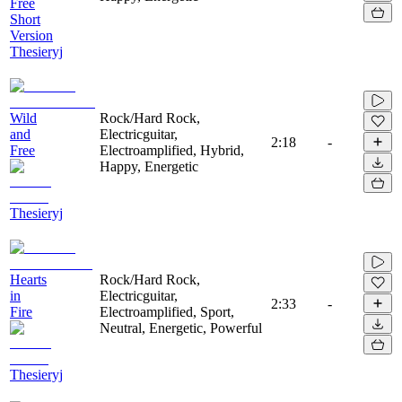
Free
Short
Version
Thesieryj
Wild
Rock/Hard Rock,
and
Electricguitar,
2:18
-
Free
Electroamplified, Hybrid,
Happy, Energetic
Thesieryj
Hearts
Rock/Hard Rock,
in
Electricguitar,
2:33
-
Fire
Electroamplified, Sport,
Neutral, Energetic, Powerful
Thesieryj