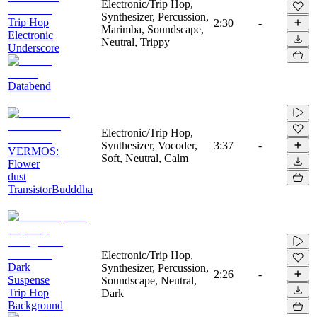
Electronic/Trip Hop,
Synthesizer, Percussion,
Trip Hop
2:30
-
Marimba, Soundscape,
Electronic
Neutral, Trippy
Underscore
Databend
Electronic/Trip Hop,
Synthesizer, Vocoder,
3:37
-
VERMOS:
Soft, Neutral, Calm
Flower
dust
TransistorBudddha
Electronic/Trip Hop,
Dark
Synthesizer, Percussion,
2:26
-
Suspense
Soundscape, Neutral,
Trip Hop
Dark
Background