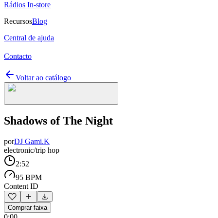
Rádios In-store
Recursos
Blog
Central de ajuda
Contacto
Voltar ao catálogo
Shadows of The Night
por
DJ Gami.K
electronic/trip hop
2:52
95 BPM
Content ID
Comprar faixa
0:00