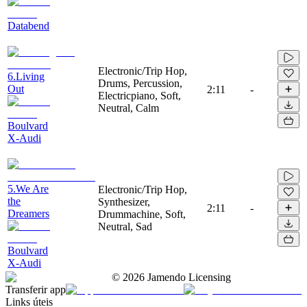
Databend
Electronic/Trip Hop,
6.Living
Drums, Percussion,
Out
2:11
-
Electricpiano, Soft,
Neutral, Calm
Boulvard
X-Audi
5.We Are
Electronic/Trip Hop,
the
Synthesizer,
2:11
-
Dreamers
Drummachine, Soft,
Neutral, Sad
Boulvard
X-Audi
©
2026
Jamendo Licensing
Transferir app
Links úteis