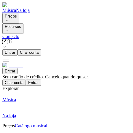
Música
Na loja
Preços
Recursos
Contacto
🇵🇹
Entrar
Criar conta
Entrar
Sem cartão de crédito. Cancele quando quiser.
Criar conta
Entrar
Explorar
Música
Na loja
Preços
Catálogo musical