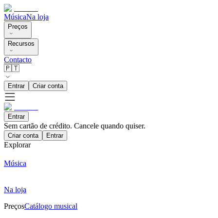
Música
Na loja
Preços
Recursos
Contacto
🇵🇹
Entrar
Criar conta
Entrar
Sem cartão de crédito. Cancele quando quiser.
Criar conta
Entrar
Explorar
Música
Na loja
Preços
Catálogo musical