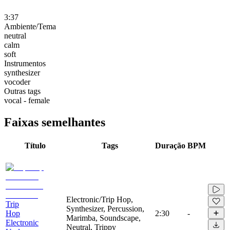
3:37
Ambiente/Tema
neutral
calm
soft
Instrumentos
synthesizer
vocoder
Outras tags
vocal - female
Faixas semelhantes
Título
Tags
Duração
BPM
Electronic/Trip Hop,
Trip
Synthesizer, Percussion,
Hop
2:30
-
Marimba, Soundscape,
Electronic
Neutral, Trippy