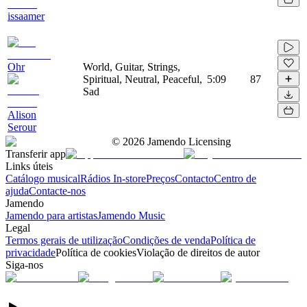
issaamer
Ohr
World, Guitar, Strings,
Spiritual, Neutral, Peaceful,
5:09
87
Sad
Alison
Serour
©
2026
Jamendo Licensing
Transferir app
Links úteis
Catálogo musical
Rádios In-store
Preços
Contacto
Centro de
ajuda
Contacte-nos
Jamendo
Jamendo para artistas
Jamendo Music
Legal
Termos gerais de utilização
Condições de venda
Política de
privacidade
Política de cookies
Violação de direitos de autor
Siga-nos