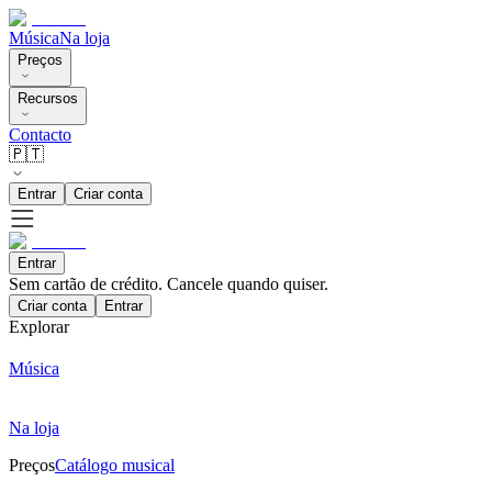
Música
Na loja
Preços
Recursos
Contacto
🇵🇹
Entrar
Criar conta
Entrar
Sem cartão de crédito. Cancele quando quiser.
Criar conta
Entrar
Explorar
Música
Na loja
Preços
Catálogo musical