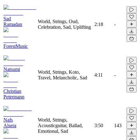
Sad
World, Strings, Oud,
Ramadan
2:18
-
Celebration, Sad, Uplifting
ForestMusic
Natsumi
World, Strings, Koto,
4:11
-
Travel, Melancholic, Sad
Christian
Petermann
Nafs
World, Strings,
Alsera
Acousticguitar, Ballad,
3:50
143
Emotional, Sad