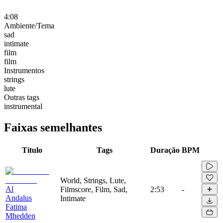
4:08
Ambiente/Tema
sad
intimate
film
film
Instrumentos
strings
lute
Outras tags
instrumental
Faixas semelhantes
Título
Tags
Duração
BPM
World, Strings, Lute,
Al
Filmscore, Film, Sad,
2:53
-
Andalus
Intimate
Fatima
Mhedden