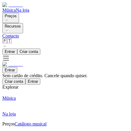
Música
Na loja
Preços
Recursos
Contacto
🇵🇹
Entrar
Criar conta
Entrar
Sem cartão de crédito. Cancele quando quiser.
Criar conta
Entrar
Explorar
Música
Na loja
Preços
Catálogo musical