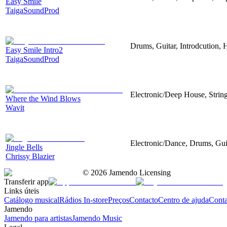
Easy Smile
TaigaSoundProd
Drums, Guitar, Introdcution,
Easy Smile Intro2
TaigaSoundProd
Electronic/Deep House, String
Where the Wind Blows
Wavit
Electronic/Dance, Drums, Gui
Jingle Bells
Chrissy Blazier
©
2026
Jamendo Licensing
Transferir app
Links úteis
Catálogo musical
Rádios In-store
Preços
Contacto
Centro de ajuda
Conta
Jamendo
Jamendo para artistas
Jamendo Music