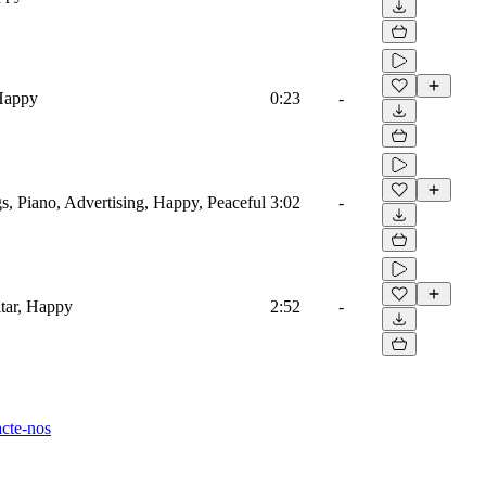
 Happy
0:23
-
s, Piano, Advertising, Happy, Peaceful
3:02
-
tar, Happy
2:52
-
cte-nos