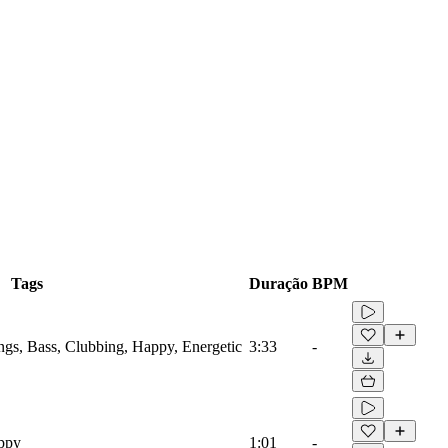
Tags
Duração
BPM
ings, Bass, Clubbing, Happy, Energetic
3:33
-
appy
1:01
-