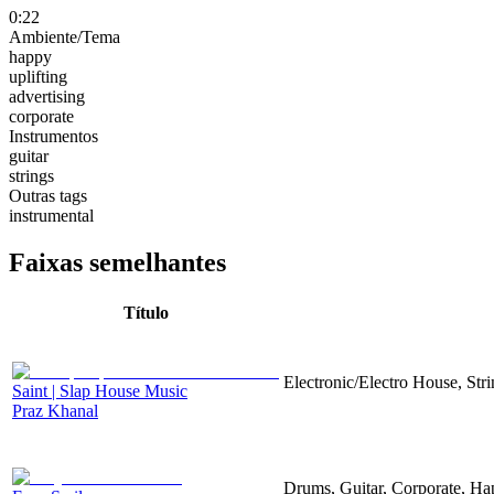
0:22
Ambiente/Tema
happy
uplifting
advertising
corporate
Instrumentos
guitar
strings
Outras tags
instrumental
Faixas semelhantes
Título
Electronic/Electro House, Str
Saint | Slap House Music
Praz Khanal
Drums, Guitar, Corporate, H