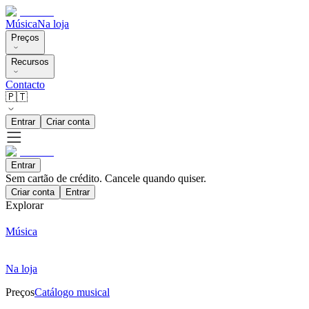
Música
Na loja
Preços
Recursos
Contacto
🇵🇹
Entrar
Criar conta
Entrar
Sem cartão de crédito. Cancele quando quiser.
Criar conta
Entrar
Explorar
Música
Na loja
Preços
Catálogo musical