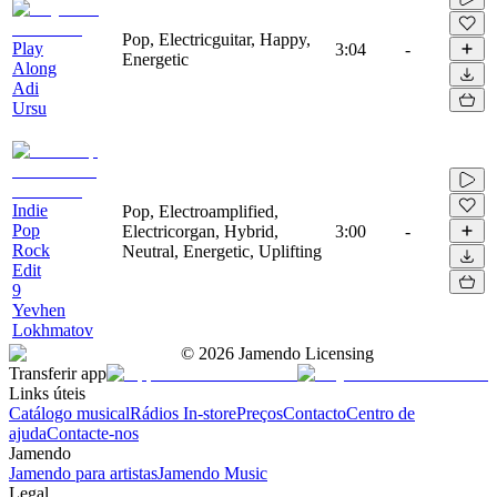
Pop, Electricguitar, Happy,
Play
3:04
-
Energetic
Along
Adi
Ursu
Indie
Pop, Electroamplified,
Pop
Electricorgan, Hybrid,
3:00
-
Rock
Neutral, Energetic, Uplifting
Edit
9
Yevhen
Lokhmatov
©
2026
Jamendo Licensing
Transferir app
Links úteis
Catálogo musical
Rádios In-store
Preços
Contacto
Centro de
ajuda
Contacte-nos
Jamendo
Jamendo para artistas
Jamendo Music
Legal