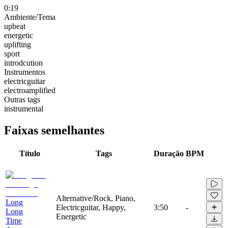
0:19
Ambiente/Tema
upbeat
energetic
uplifting
sport
introdcution
Instrumentos
electricguitar
electroamplified
Outras tags
instrumental
Faixas semelhantes
Título
Tags
Duração
BPM
Alternative/Rock, Piano,
Long
Electricguitar, Happy,
3:50
-
Long
Energetic
Time