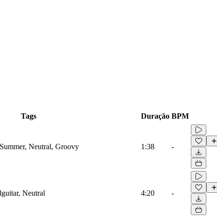
Tags
Duração
BPM
, Summer, Neutral, Groovy
1:38
-
guitar, Neutral
4:20
-