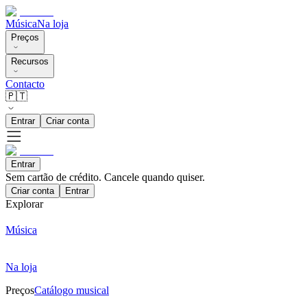
Música
Na loja
Preços
Recursos
Contacto
🇵🇹
Entrar
Criar conta
Entrar
Sem cartão de crédito. Cancele quando quiser.
Criar conta
Entrar
Explorar
Música
Na loja
Preços
Catálogo musical