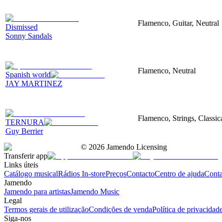
Flamenco, Guitar, Neutral
Dismissed
Sonny Sandals
Flamenco, Neutral
Spanish world
JAY MARTINEZ
Flamenco, Strings, Classica
TERNURA
Guy Berrier
©
2026
Jamendo Licensing
Transferir app
Links úteis
Catálogo musical
Rádios In-store
Preços
Contacto
Centro de ajuda
Conta
Jamendo
Jamendo para artistas
Jamendo Music
Legal
Termos gerais de utilização
Condições de venda
Política de privacidad
Siga-nos