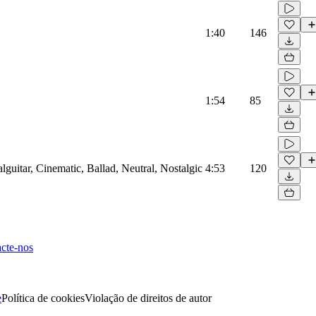
1:40
146
1:54
85
lguitar, Cinematic, Ballad, Neutral, Nostalgic
4:53
120
cte-nos
e
Política de cookies
Violação de direitos de autor