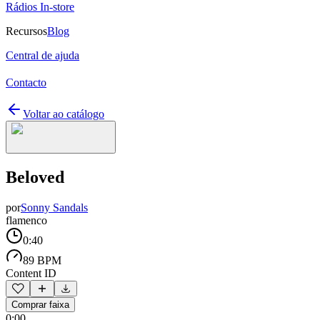
Rádios In-store
Recursos
Blog
Central de ajuda
Contacto
Voltar ao catálogo
Beloved
por
Sonny Sandals
flamenco
0:40
89 BPM
Content ID
Comprar faixa
0:00