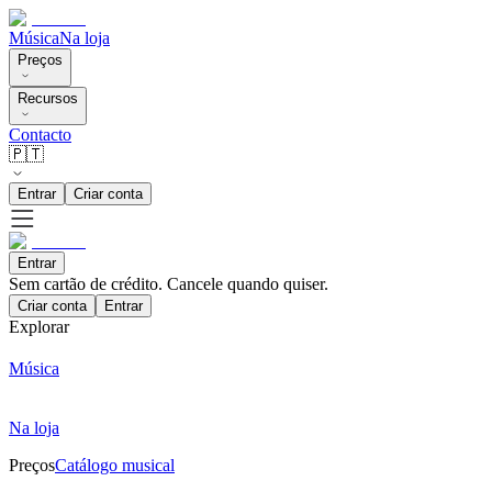
Música
Na loja
Preços
Recursos
Contacto
🇵🇹
Entrar
Criar conta
Entrar
Sem cartão de crédito. Cancele quando quiser.
Criar conta
Entrar
Explorar
Música
Na loja
Preços
Catálogo musical