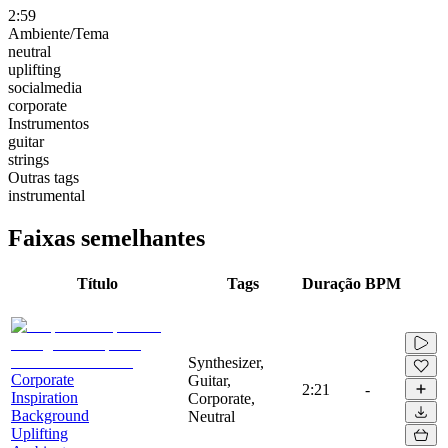
2:59
Ambiente/Tema
neutral
uplifting
socialmedia
corporate
Instrumentos
guitar
strings
Outras tags
instrumental
Faixas semelhantes
Título
Tags
Duração
BPM
Synthesizer,
Corporate
Guitar,
2:21
-
Inspiration
Corporate,
Background
Neutral
Uplifting