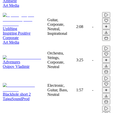
Ambient
Art Media
Guitar,
Corporate,
2:08
-
Uplifting
Neutral,
Inspiring Positive
Inspirational
Corporate
Art Media
Orchestra,
Strings,
3:25
-
Advenures
Corporate,
Osipov Vladimir
Neutral
Electronic,
Guitar, Bass,
1:57
-
Blackhole short 2
Neutral
TaigaSoundProd