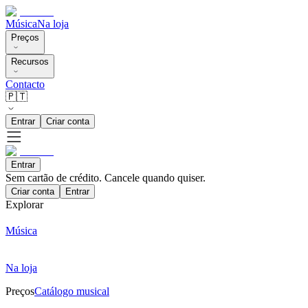
Música
Na loja
Preços
Recursos
Contacto
🇵🇹
Entrar
Criar conta
Entrar
Sem cartão de crédito. Cancele quando quiser.
Criar conta
Entrar
Explorar
Música
Na loja
Preços
Catálogo musical