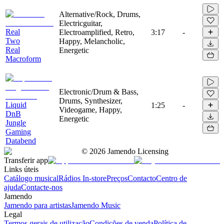
Alternative/Rock, Drums,
Electricguitar,
Real
Electroamplified, Retro,
3:17
-
Two
Happy, Melancholic,
Real
Energetic
Macroform
Electronic/Drum & Bass,
Drums, Synthesizer,
Liquid
1:25
-
Videogame, Happy,
DnB
Energetic
Jungle
Gaming
Databend
©
2026
Jamendo Licensing
Transferir app
Links úteis
Catálogo musical
Rádios In-store
Preços
Contacto
Centro de
ajuda
Contacte-nos
Jamendo
Jamendo para artistas
Jamendo Music
Legal
Termos gerais de utilização
Condições de venda
Política de