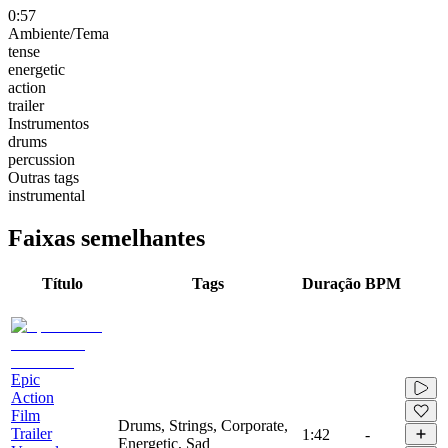
0:57
Ambiente/Tema
tense
energetic
action
trailer
Instrumentos
drums
percussion
Outras tags
instrumental
Faixas semelhantes
Título
Tags
Duração
BPM
Epic
Action
Film
Drums, Strings, Corporate,
Trailer
1:42
-
Energetic, Sad