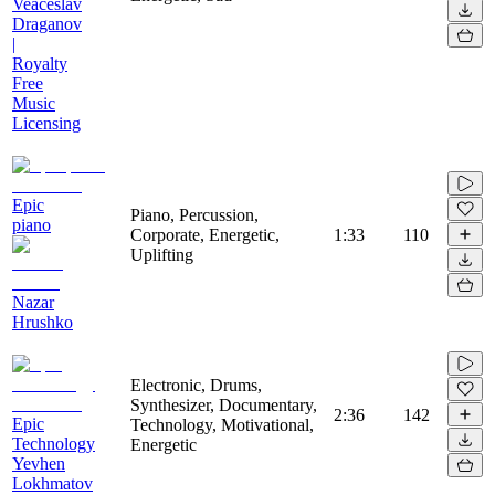
Veaceslav
Draganov
|
Royalty
Free
Music
Licensing
Epic
Piano, Percussion,
piano
Corporate, Energetic,
1:33
110
Uplifting
Nazar
Hrushko
Electronic, Drums,
Synthesizer, Documentary,
2:36
142
Epic
Technology, Motivational,
Technology
Energetic
Yevhen
Lokhmatov