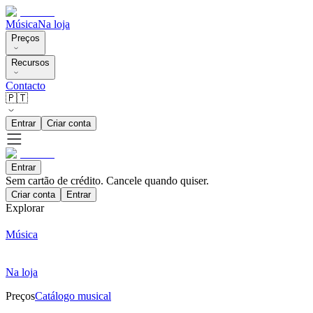
Música
Na loja
Preços
Recursos
Contacto
🇵🇹
Entrar
Criar conta
Entrar
Sem cartão de crédito. Cancele quando quiser.
Criar conta
Entrar
Explorar
Música
Na loja
Preços
Catálogo musical