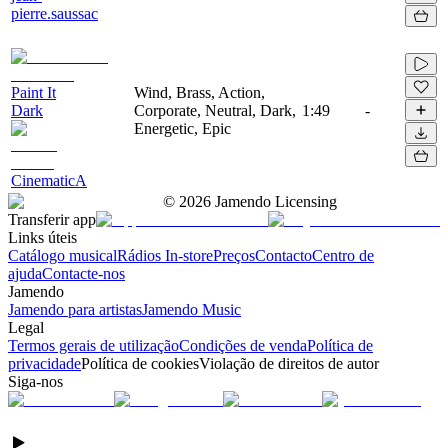
pierre.saussac
Paint It
Wind, Brass, Action,
Dark
Corporate, Neutral, Dark,
1:49
-
Energetic, Epic
CinematicA
©
2026
Jamendo Licensing
Transferir app
Links úteis
Catálogo musical
Rádios In-store
Preços
Contacto
Centro de
ajuda
Contacte-nos
Jamendo
Jamendo para artistas
Jamendo Music
Legal
Termos gerais de utilização
Condições de venda
Política de
privacidade
Política de cookies
Violação de direitos de autor
Siga-nos