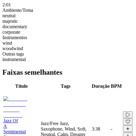
2:01
Ambiente/Tema
neutral
majestic
documentary
corporate
Instrumentos
wind
woodwind
Outras tags
instrumental
Faixas semelhantes
Título
Tags
Duração
BPM
Jazz Of
Jazz/Free Jazz,
A
Saxophone, Wind, Soft,
3:38
-
Sentimental
Neutral, Calm, Dreamy