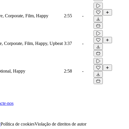
ore, Corporate, Film, Happy
2:55
-
re, Corporate, Film, Happy, Upbeat
3:37
-
tional, Happy
2:58
-
cte-nos
e
Política de cookies
Violação de direitos de autor