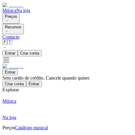
Música
Na loja
Preços
Recursos
Contacto
🇵🇹
Entrar
Criar conta
Entrar
Sem cartão de crédito. Cancele quando quiser.
Criar conta
Entrar
Explorar
Música
Na loja
Preços
Catálogo musical