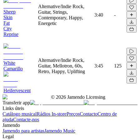
Alternative/Indie Rock,
Sheep
Guitar, Strings,
3:40
-
Skin
Contemporary, Happy,
Fat
Energetic
City
Reprise
Alternative/Indie Rock,
White
Guitar, Mellotron, 60s,
3:45
125
Camarillo
Retro, Happy, Uplifting
Heifervescent
©
2026
Jamendo Licensing
Transferir app
Links úteis
Catálogo musical
Rádios In-store
Preços
Contacto
Centro de
ajuda
Contacte-nos
Jamendo
Jamendo para artistas
Jamendo Music
Legal