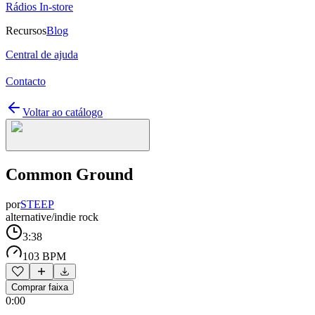
Rádios In-store
Recursos
Blog
Central de ajuda
Contacto
Voltar ao catálogo
Common Ground
por
STEEP
alternative/indie rock
3:38
103 BPM
Comprar faixa
0:00