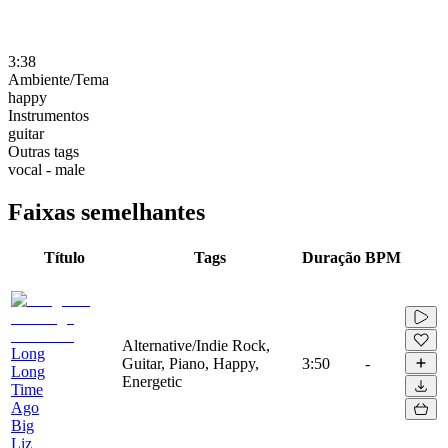
3:38
Ambiente/Tema
happy
Instrumentos
guitar
Outras tags
vocal - male
Faixas semelhantes
Título
Tags
Duração
BPM
Alternative/Indie Rock,
Long
Guitar, Piano, Happy,
3:50
-
Long
Energetic
Time
Ago
Big
Liz