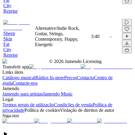
Fat
City
Reprise
Alternative/Indie Rock,
Sheep
Guitar, Strings,
3:40
-
Skin
Contemporary, Happy,
Fat
Energetic
City
Reprise
©
2026
Jamendo Licensing
Transferir app
Links úteis
Catálogo musical
Rádios In-store
Preços
Contacto
Centro de
ajuda
Contacte-nos
Jamendo
Jamendo para artistas
Jamendo Music
Legal
Termos gerais de utilização
Condições de venda
Política de
privacidade
Política de cookies
Violação de direitos de autor
Siga-nos