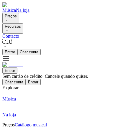
Música
Na loja
Preços
Recursos
Contacto
🇵🇹
Entrar
Criar conta
Entrar
Sem cartão de crédito. Cancele quando quiser.
Criar conta
Entrar
Explorar
Música
Na loja
Preços
Catálogo musical