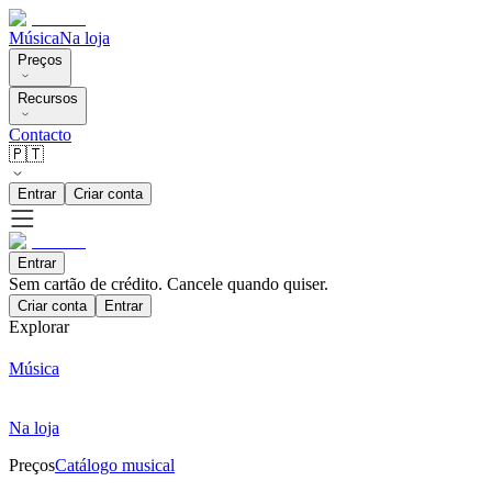
Música
Na loja
Preços
Recursos
Contacto
🇵🇹
Entrar
Criar conta
Entrar
Sem cartão de crédito. Cancele quando quiser.
Criar conta
Entrar
Explorar
Música
Na loja
Preços
Catálogo musical