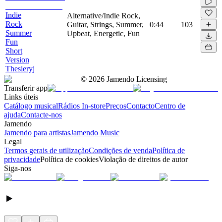
Indie
Alternative/Indie Rock,
Rock
Guitar, Strings, Summer,
0:44
103
Summer
Upbeat, Energetic, Fun
Fun
Short
Version
Thesieryj
©
2026
Jamendo Licensing
Transferir app
Links úteis
Catálogo musical
Rádios In-store
Preços
Contacto
Centro de
ajuda
Contacte-nos
Jamendo
Jamendo para artistas
Jamendo Music
Legal
Termos gerais de utilização
Condições de venda
Política de
privacidade
Política de cookies
Violação de direitos de autor
Siga-nos