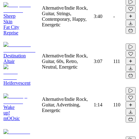
Alternative/Indie Rock,
Guitar, Strings,
Sheep
3:40
-
Contemporary, Happy,
Skin
Energetic
Fat City
Reprise
Destination
Alternative/Indie Rock,
Altair
Guitar, 60s, Retro,
3:07
111
Neutral, Energetic
Heifervescent
Alternative/Indie Rock,
Guitar, Advertising,
1:14
110
Wake
Energetic
up!
mOOsic