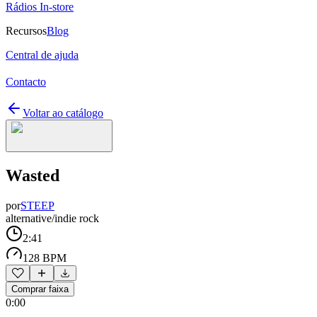
Rádios In-store
Recursos
Blog
Central de ajuda
Contacto
Voltar ao catálogo
Wasted
por
STEEP
alternative/indie rock
2:41
128 BPM
Comprar faixa
0:00