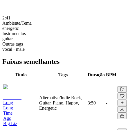
2:41
Ambiente/Tema
energetic
Instrumentos
guitar
Outras tags
vocal - male
Faixas semelhantes
Título
Tags
Duração
BPM
Alternative/Indie Rock,
Long
Guitar, Piano, Happy,
3:50
-
Long
Energetic
Time
Ago
Big Liz