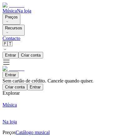
Música
Na loja
Preços
Recursos
Contacto
🇵🇹
Entrar
Criar conta
Entrar
Sem cartão de crédito. Cancele quando quiser.
Criar conta
Entrar
Explorar
Música
Na loja
Preços
Catálogo musical