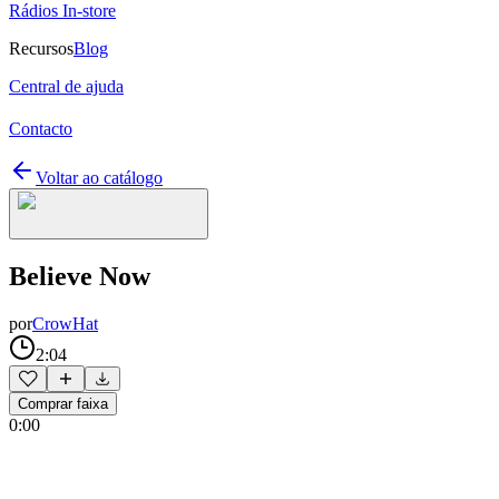
Rádios In-store
Recursos
Blog
Central de ajuda
Contacto
Voltar ao catálogo
Believe Now
por
CrowHat
2:04
Comprar faixa
0:00