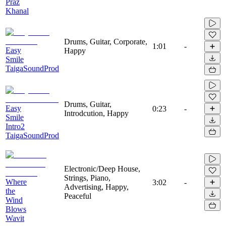
Praz
Khanal
Drums, Guitar, Corporate,
1:01
-
Easy
Happy
Smile
TaigaSoundProd
Drums, Guitar,
Easy
0:23
-
Introdcution, Happy
Smile
Intro2
TaigaSoundProd
Electronic/Deep House,
Strings, Piano,
Where
3:02
-
Advertising, Happy,
the
Peaceful
Wind
Blows
Wavit