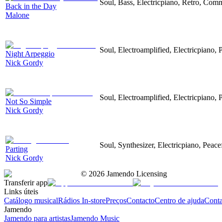
Soul, Bass, Electricpiano, Retro, Comm
Back in the Day
Malone
Soul, Electroamplified, Electricpiano, 
Night Arpeggio
Nick Gordy
Soul, Electroamplified, Electricpiano,
Not So Simple
Nick Gordy
Soul, Synthesizer, Electricpiano, Peace
Parting
Nick Gordy
©
2026
Jamendo Licensing
Transferir app
Links úteis
Catálogo musical
Rádios In-store
Preços
Contacto
Centro de ajuda
Conta
Jamendo
Jamendo para artistas
Jamendo Music