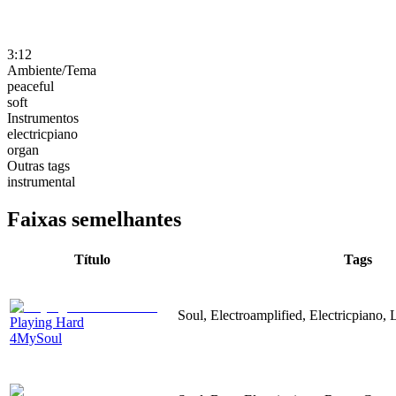
3:12
Ambiente/Tema
peaceful
soft
Instrumentos
electricpiano
organ
Outras tags
instrumental
Faixas semelhantes
Título
Tags
Soul, Electroamplified, Electricpiano,
Playing Hard
4MySoul