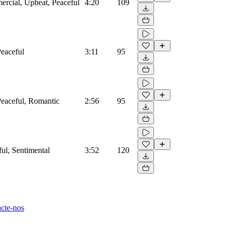
ercial, Upbeat, Peaceful
4:20
109
Peaceful
3:11
95
 Peaceful, Romantic
2:56
95
ful, Sentimental
3:52
120
cte-nos