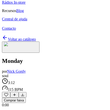
Rádios In-store
Recursos
Blog
Central de ajuda
Contacto
Voltar ao catálogo
Monday
por
Nick Gordy
soul
3:12
115 BPM
Comprar faixa
0:00