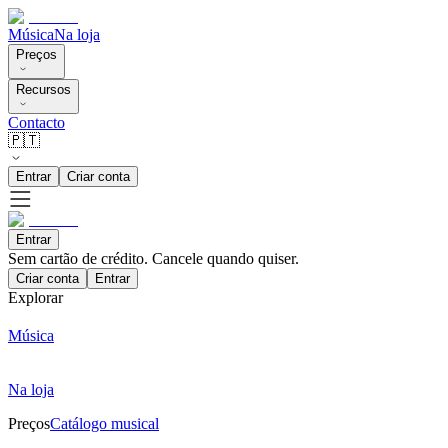
Música
Na loja
Preços
Recursos
Contacto
🇵🇹
Entrar
Criar conta
Entrar
Sem cartão de crédito. Cancele quando quiser.
Criar conta
Entrar
Explorar
Música
Na loja
Preços
Catálogo musical