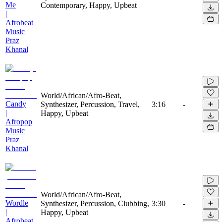
Me
Contemporary, Happy, Upbeat
|
Afrobeat
Music
Praz
Khanal
World/African/Afro-Beat,
Candy
Synthesizer, Percussion, Travel,
3:16
-
|
Happy, Upbeat
Afropop
Music
Praz
Khanal
World/African/Afro-Beat,
Wordle
Synthesizer, Percussion, Clubbing,
3:30
-
|
Happy, Upbeat
Afrobeat