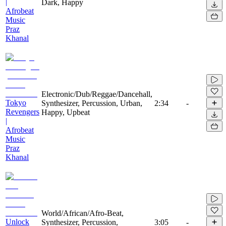
|
Dark, Happy
Afrobeat
Music
Praz
Khanal
Electronic/Dub/Reggae/Dancehall,
Tokyo
Synthesizer, Percussion, Urban,
2:34
-
Revengers
Happy, Upbeat
|
Afrobeat
Music
Praz
Khanal
World/African/Afro-Beat,
Unlock
Synthesizer, Percussion,
3:05
-