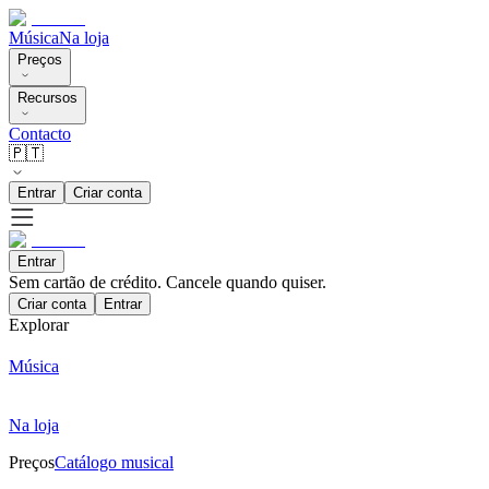
Música
Na loja
Preços
Recursos
Contacto
🇵🇹
Entrar
Criar conta
Entrar
Sem cartão de crédito. Cancele quando quiser.
Criar conta
Entrar
Explorar
Música
Na loja
Preços
Catálogo musical