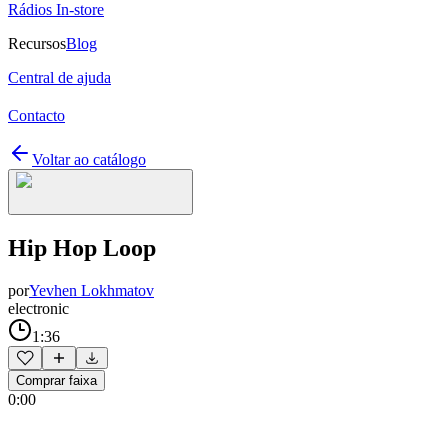
Rádios In-store
Recursos
Blog
Central de ajuda
Contacto
Voltar ao catálogo
Hip Hop Loop
por
Yevhen Lokhmatov
electronic
1:36
Comprar faixa
0:00