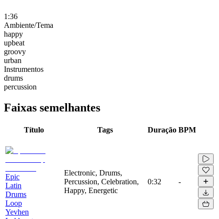
1:36
Ambiente/Tema
happy
upbeat
groovy
urban
Instrumentos
drums
percussion
Faixas semelhantes
Título
Tags
Duração
BPM
Electronic, Drums,
Epic
Percussion, Celebration,
0:32
-
Latin
Happy, Energetic
Drums
Loop
Yevhen