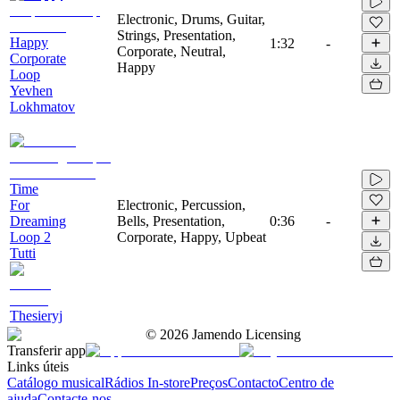
Electronic, Drums, Guitar,
Strings, Presentation,
Happy
1:32
-
Corporate, Neutral,
Corporate
Happy
Loop
Yevhen
Lokhmatov
Time
For
Electronic, Percussion,
Dreaming
Bells, Presentation,
0:36
-
Loop 2
Corporate, Happy, Upbeat
Tutti
Thesieryj
©
2026
Jamendo Licensing
Transferir app
Links úteis
Catálogo musical
Rádios In-store
Preços
Contacto
Centro de
ajuda
Contacte-nos