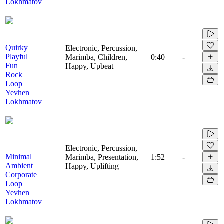
Lokhmatov
Quirky
Electronic, Percussion,
Playful
Marimba, Children,
0:40
-
Fun
Happy, Upbeat
Rock
Loop
Yevhen
Lokhmatov
Electronic, Percussion,
Minimal
Marimba, Presentation,
1:52
-
Ambient
Happy, Uplifting
Corporate
Loop
Yevhen
Lokhmatov