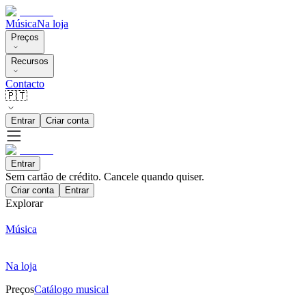
Música
Na loja
Preços
Recursos
Contacto
🇵🇹
Entrar
Criar conta
Entrar
Sem cartão de crédito. Cancele quando quiser.
Criar conta
Entrar
Explorar
Música
Na loja
Preços
Catálogo musical