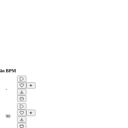
ão
BPM
-
90