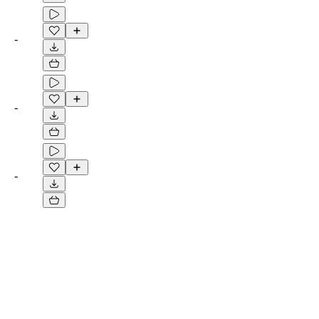
-
-
-