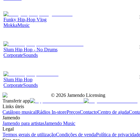
Funky Hip-Hop Vlog
MokkaMusic
Slum Hip Hop - No Drums
CorporateSounds
Slum Hip Hop
CorporateSounds
©
2026
Jamendo Licensing
Transferir app
Links úteis
Catálogo musical
Rádios In-store
Preços
Contacto
Centro de ajuda
Conta
Jamendo
Jamendo para artistas
Jamendo Music
Legal
Termos gerais de utilização
Condições de venda
Política de privacidad