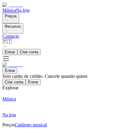
Música
Na loja
Preços
Recursos
Contacto
🇵🇹
Entrar
Criar conta
Entrar
Sem cartão de crédito. Cancele quando quiser.
Criar conta
Entrar
Explorar
Música
Na loja
Preços
Catálogo musical