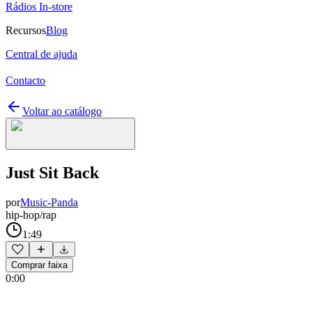
Rádios In-store
Recursos
Blog
Central de ajuda
Contacto
Voltar ao catálogo
Just Sit Back
por
Music-Panda
hip-hop/rap
1:49
Comprar faixa
0:00