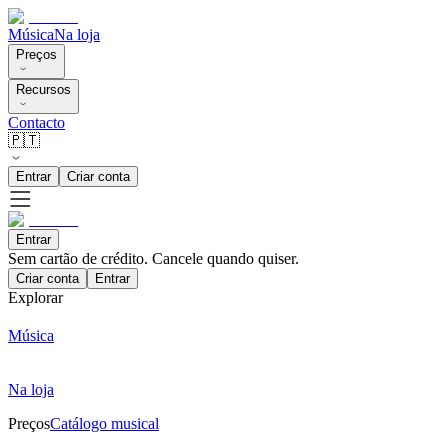
Música
Na loja
Preços
Recursos
Contacto
🇵🇹
Entrar
Criar conta
Entrar
Sem cartão de crédito. Cancele quando quiser.
Criar conta
Entrar
Explorar
Música
Na loja
Preços
Catálogo musical