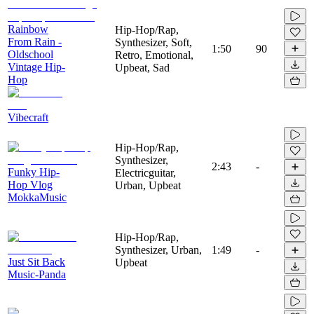
Rainbow
Hip-Hop/Rap,
From Rain -
Synthesizer, Soft,
1:50
90
Oldschool
Retro, Emotional,
Vintage Hip-
Upbeat, Sad
Hop
Vibecraft
Hip-Hop/Rap,
Synthesizer,
2:43
-
Funky Hip-
Electricguitar,
Hop Vlog
Urban, Upbeat
MokkaMusic
Hip-Hop/Rap,
Synthesizer, Urban,
1:49
-
Just Sit Back
Upbeat
Music-Panda