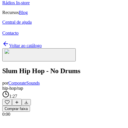
Rádios In-store
Recursos
Blog
Central de ajuda
Contacto
Voltar ao catálogo
Slum Hip Hop - No Drums
por
CorporateSounds
hip-hop/rap
1:27
Comprar faixa
0:00