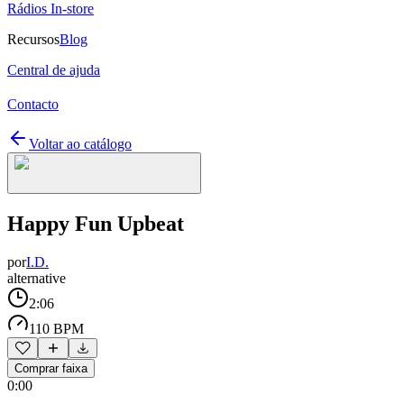
Rádios In-store
Recursos
Blog
Central de ajuda
Contacto
Voltar ao catálogo
Happy Fun Upbeat
por
I.D.
alternative
2:06
110 BPM
Comprar faixa
0:00