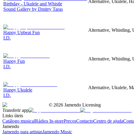
Alternative, Ukulele, H
Birthday - Ukulele and Whistle
Sound Gallery by Dmitry Taras
Alternative, Whistling,
Happy Upbeat Fun
I.D.
Alternative, Whistling,
Happy Fun
I.D.
Alternative, Ukulele, M
Happy Ukulele
I.D.
©
2026
Jamendo Licensing
Transferir app
Links úteis
Catálogo musical
Rádios In-store
Preços
Contacto
Centro de ajuda
Conta
Jamendo
Jamendo para artistas
Jamendo Music