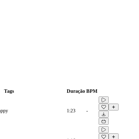
Tags
Duração
BPM
appy
1:23
-