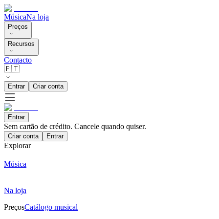
Música
Na loja
Preços
Recursos
Contacto
🇵🇹
Entrar
Criar conta
Entrar
Sem cartão de crédito. Cancele quando quiser.
Criar conta
Entrar
Explorar
Música
Na loja
Preços
Catálogo musical