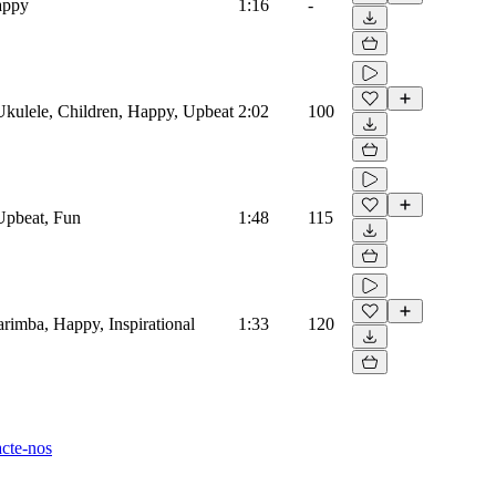
appy
1:16
-
 Ukulele, Children, Happy, Upbeat
2:02
100
 Upbeat, Fun
1:48
115
arimba, Happy, Inspirational
1:33
120
cte-nos