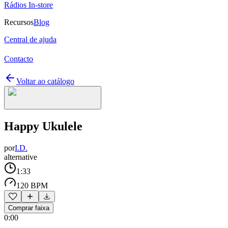
Rádios In-store
Recursos
Blog
Central de ajuda
Contacto
Voltar ao catálogo
Happy Ukulele
por
I.D.
alternative
1:33
120 BPM
Comprar faixa
0:00