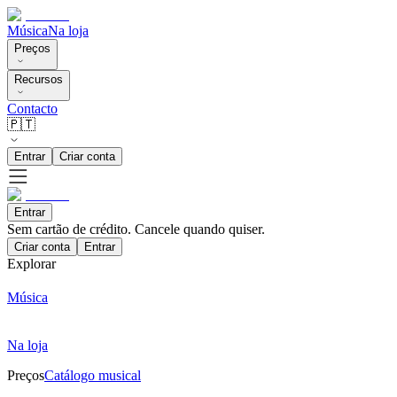
Música
Na loja
Preços
Recursos
Contacto
🇵🇹
Entrar
Criar conta
Entrar
Sem cartão de crédito. Cancele quando quiser.
Criar conta
Entrar
Explorar
Música
Na loja
Preços
Catálogo musical