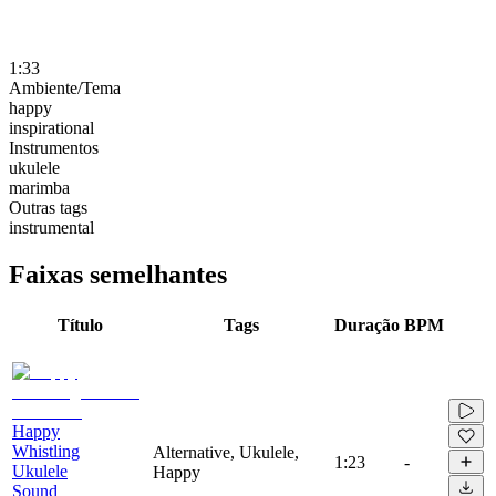
1:33
Ambiente/Tema
happy
inspirational
Instrumentos
ukulele
marimba
Outras tags
instrumental
Faixas semelhantes
Título
Tags
Duração
BPM
Happy
Whistling
Alternative, Ukulele,
1:23
-
Ukulele
Happy
Sound