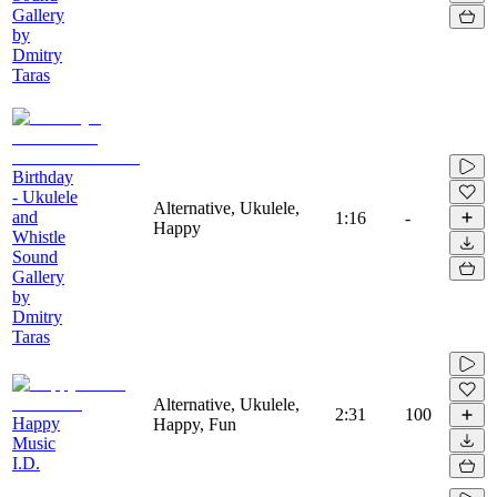
Gallery
by
Dmitry
Taras
Birthday
- Ukulele
Alternative, Ukulele,
and
1:16
-
Happy
Whistle
Sound
Gallery
by
Dmitry
Taras
Alternative, Ukulele,
2:31
100
Happy
Happy, Fun
Music
I.D.