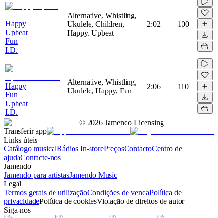
Alternative, Whistling,
Happy
Ukulele, Children,
2:02
100
Upbeat
Happy, Upbeat
Fun
I.D.
Alternative, Whistling,
Happy
2:06
110
Ukulele, Happy, Fun
Fun
Upbeat
I.D.
©
2026
Jamendo Licensing
Transferir app
Links úteis
Catálogo musical
Rádios In-store
Preços
Contacto
Centro de
ajuda
Contacte-nos
Jamendo
Jamendo para artistas
Jamendo Music
Legal
Termos gerais de utilização
Condições de venda
Política de
privacidade
Política de cookies
Violação de direitos de autor
Siga-nos