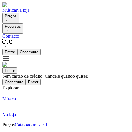
Música
Na loja
Preços
Recursos
Contacto
🇵🇹
Entrar
Criar conta
Entrar
Sem cartão de crédito. Cancele quando quiser.
Criar conta
Entrar
Explorar
Música
Na loja
Preços
Catálogo musical