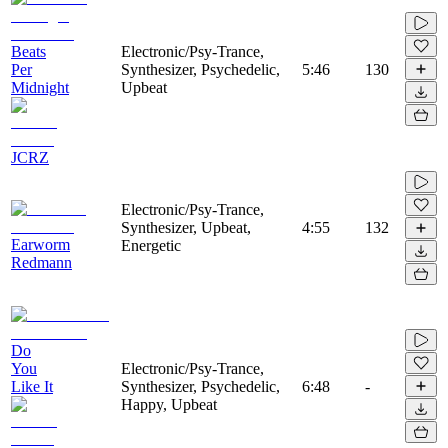
Beats
Electronic/Psy-Trance,
Per
Synthesizer, Psychedelic,
5:46
130
Midnight
Upbeat
JCRZ
Electronic/Psy-Trance,
Synthesizer, Upbeat,
4:55
132
Earworm
Energetic
Redmann
Do
You
Electronic/Psy-Trance,
Like It
Synthesizer, Psychedelic,
6:48
-
Happy, Upbeat