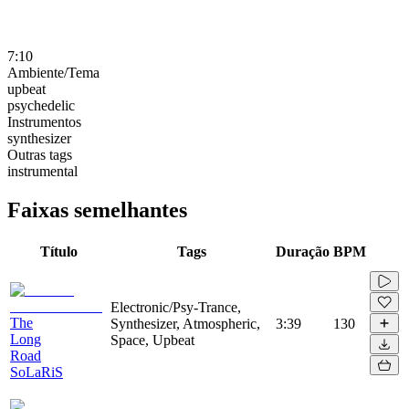
7:10
Ambiente/Tema
upbeat
psychedelic
Instrumentos
synthesizer
Outras tags
instrumental
Faixas semelhantes
Título
Tags
Duração
BPM
Electronic/Psy-Trance,
The
Synthesizer, Atmospheric,
3:39
130
Long
Space, Upbeat
Road
SoLaRiS