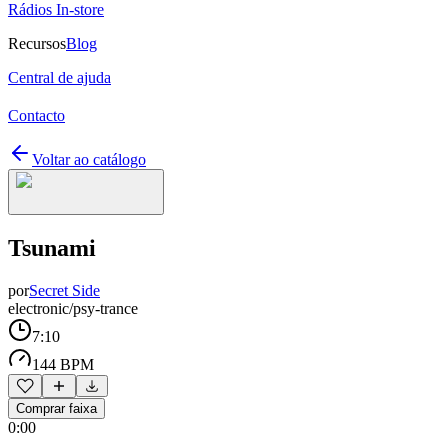
Rádios In-store
Recursos
Blog
Central de ajuda
Contacto
Voltar ao catálogo
Tsunami
por
Secret Side
electronic/psy-trance
7:10
144 BPM
Comprar faixa
0:00