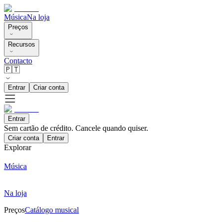
Música
Na loja
Preços
Recursos
Contacto
🇵🇹
Entrar
Criar conta
Entrar
Sem cartão de crédito. Cancele quando quiser.
Criar conta
Entrar
Explorar
Música
Na loja
Preços
Catálogo musical