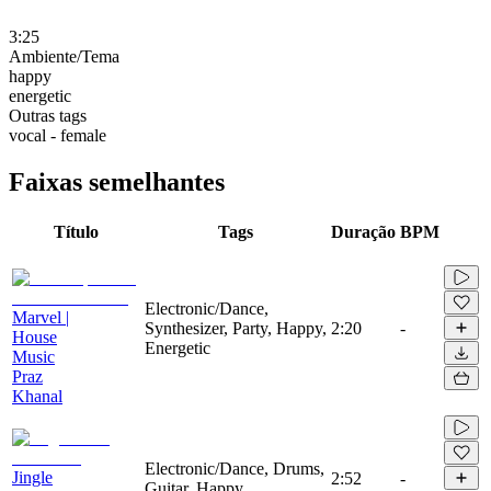
3:25
Ambiente/Tema
happy
energetic
Outras tags
vocal - female
Faixas semelhantes
Título
Tags
Duração
BPM
Electronic/Dance,
Marvel |
Synthesizer, Party, Happy,
2:20
-
House
Energetic
Music
Praz
Khanal
Electronic/Dance, Drums,
Jingle
2:52
-
Guitar, Happy