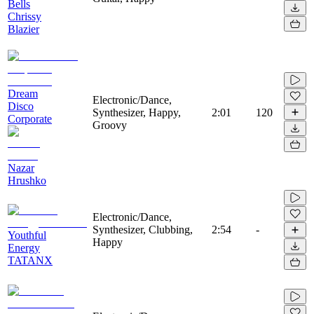
Bells
Chrissy
Blazier
Dream
Electronic/Dance,
Disco
Synthesizer, Happy,
2:01
120
Corporate
Groovy
Nazar
Hrushko
Electronic/Dance,
Synthesizer, Clubbing,
2:54
-
Youthful
Happy
Energy
TATANX