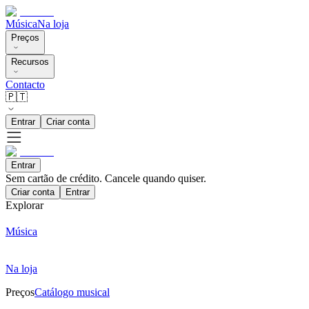
Música
Na loja
Preços
Recursos
Contacto
🇵🇹
Entrar
Criar conta
Entrar
Sem cartão de crédito. Cancele quando quiser.
Criar conta
Entrar
Explorar
Música
Na loja
Preços
Catálogo musical