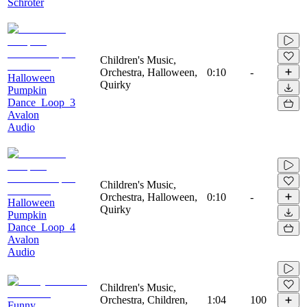
Schröter
Children's Music,
Orchestra, Halloween,
0:10
-
Halloween
Quirky
Pumpkin
Dance_Loop_3
Avalon
Audio
Children's Music,
Orchestra, Halloween,
0:10
-
Halloween
Quirky
Pumpkin
Dance_Loop_4
Avalon
Audio
Children's Music,
Orchestra, Children,
1:04
100
Funny