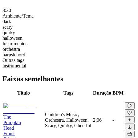
3:20
Ambiente/Tema
dark
scary
quirky
halloween
Instrumentos
orchestra
harpsichord
Outras tags
instrumental
Faixas semelhantes
Título
Tags
Duração
BPM
Children's Music,
The
Orchestra, Halloween,
2:06
-
Pumpkin
Scary, Quirky, Cheerful
Head
Frank