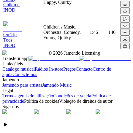
Happy, Quirky
Children
INOD
Children's Music,
Orchestra, Comedy,
1:46
146
On Tip
Funny, Quirky
Toes
INOD
©
2026
Jamendo Licensing
Transferir app
Links úteis
Catálogo musical
Rádios In-store
Preços
Contacto
Centro de
ajuda
Contacte-nos
Jamendo
Jamendo para artistas
Jamendo Music
Legal
Termos gerais de utilização
Condições de venda
Política de
privacidade
Política de cookies
Violação de direitos de autor
Siga-nos