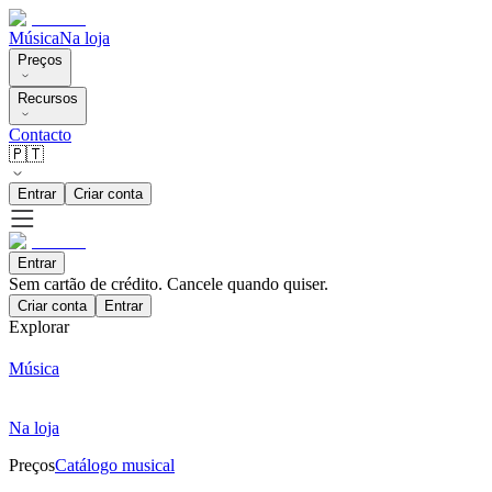
Música
Na loja
Preços
Recursos
Contacto
🇵🇹
Entrar
Criar conta
Entrar
Sem cartão de crédito. Cancele quando quiser.
Criar conta
Entrar
Explorar
Música
Na loja
Preços
Catálogo musical