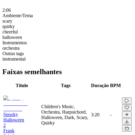
2:06
Ambiente/Tema
scary
quirky
cheerful
halloween
Instrumentos
orchestra
Outras tags
instrumental
Faixas semelhantes
Título
Tags
Duração
BPM
Children's Music,
Orchestra, Harpsichord,
Spooky
3:20
-
Halloween, Dark, Scary,
Halloween
Quirky
2
Frank