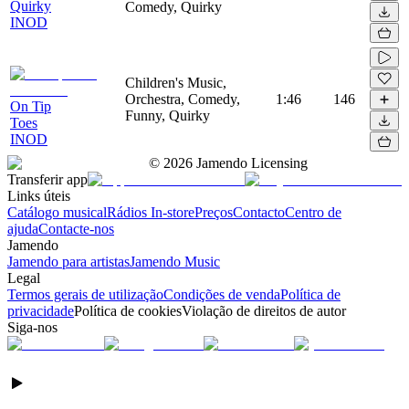
Quirky
Comedy, Quirky
INOD
Children's Music,
Orchestra, Comedy,
1:46
146
On Tip
Funny, Quirky
Toes
INOD
©
2026
Jamendo Licensing
Transferir app
Links úteis
Catálogo musical
Rádios In-store
Preços
Contacto
Centro de
ajuda
Contacte-nos
Jamendo
Jamendo para artistas
Jamendo Music
Legal
Termos gerais de utilização
Condições de venda
Política de
privacidade
Política de cookies
Violação de direitos de autor
Siga-nos