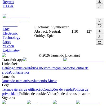
Regrets
DJ35X
Electronic, Synthesizer,
Epic
Abstract, Neutral,
1:30
127
Electronic
Quirky, Epic
Technology
Loop
Yevhen
Lokhmatov
©
2026
Jamendo Licensing
Transferir app
Links úteis
Catálogo musical
Rádios In-store
Preços
Contacto
Centro de
ajuda
Contacte-nos
Jamendo
Jamendo para artistas
Jamendo Music
Legal
Termos gerais de utilização
Condições de venda
Política de
privacidade
Política de cookies
Violação de direitos de autor
Siga-nos