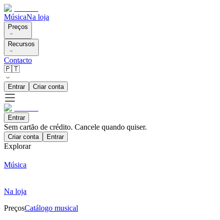
Música
Na loja
Preços
Recursos
Contacto
🇵🇹
Entrar
Criar conta
Entrar
Sem cartão de crédito. Cancele quando quiser.
Criar conta
Entrar
Explorar
Música
Na loja
Preços
Catálogo musical