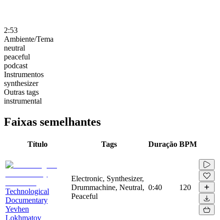
2:53
Ambiente/Tema
neutral
peaceful
podcast
Instrumentos
synthesizer
Outras tags
instrumental
Faixas semelhantes
Título
Tags
Duração
BPM
Electronic, Synthesizer,
Drummachine, Neutral,
0:40
120
Technological
Peaceful
Documentary
Yevhen
Lokhmatov