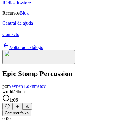
Rádios In-store
Recursos
Blog
Central de ajuda
Contacto
Voltar ao catálogo
Epic Stomp Percussion
por
Yevhen Lokhmatov
world/ethnic
1:06
Comprar faixa
0:00