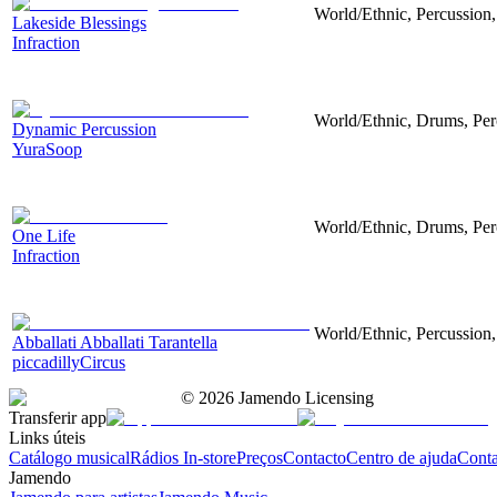
World/Ethnic, Percussion,
Lakeside Blessings
Infraction
World/Ethnic, Drums, Perc
Dynamic Percussion
YuraSoop
World/Ethnic, Drums, Per
One Life
Infraction
World/Ethnic, Percussion,
Abballati Abballati Tarantella
piccadillyCircus
©
2026
Jamendo Licensing
Transferir app
Links úteis
Catálogo musical
Rádios In-store
Preços
Contacto
Centro de ajuda
Conta
Jamendo