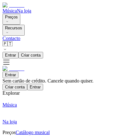
Música
Na loja
Preços
Recursos
Contacto
🇵🇹
Entrar
Criar conta
Entrar
Sem cartão de crédito. Cancele quando quiser.
Criar conta
Entrar
Explorar
Música
Na loja
Preços
Catálogo musical