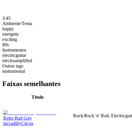
3:45
Ambiente/Tema
happy
energetic
exciting
80s
Instrumentos
electricguitar
electroamplified
Outras tags
instrumental
Faixas semelhantes
Título
Rock/Rock 'n' Roll, Electricgui
Retro Bad Guy
piccadillyCircus