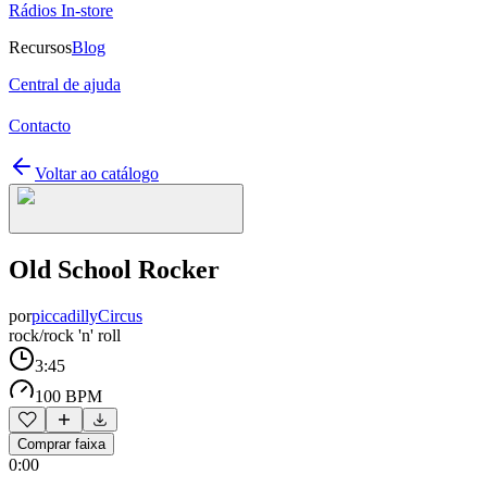
Rádios In-store
Recursos
Blog
Central de ajuda
Contacto
Voltar ao catálogo
Old School Rocker
por
piccadillyCircus
rock/rock 'n' roll
3:45
100 BPM
Comprar faixa
0:00