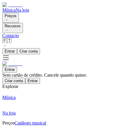
Música
Na loja
Preços
Recursos
Contacto
🇵🇹
Entrar
Criar conta
Entrar
Sem cartão de crédito. Cancele quando quiser.
Criar conta
Entrar
Explorar
Música
Na loja
Preços
Catálogo musical