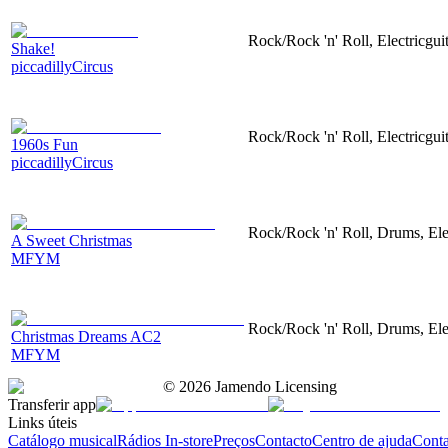
Rock/Rock 'n' Roll, Electricguit
Shake!
piccadillyCircus
Rock/Rock 'n' Roll, Electricgui
1960s Fun
piccadillyCircus
Rock/Rock 'n' Roll, Drums, Ele
A Sweet Christmas
MFYM
Rock/Rock 'n' Roll, Drums, Ele
Christmas Dreams AC2
MFYM
©
2026
Jamendo Licensing
Transferir app
Links úteis
Catálogo musical
Rádios In-store
Preços
Contacto
Centro de ajuda
Conta