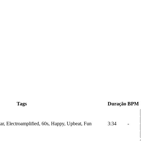
Tags
Duração
BPM
tar, Electroamplified, 60s, Happy, Upbeat, Fun
3:34
-