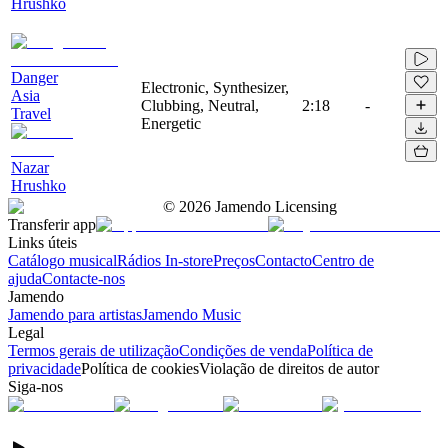
Hrushko
Danger
Electronic, Synthesizer,
Asia
Clubbing, Neutral,
2:18
-
Travel
Energetic
Nazar
Hrushko
©
2026
Jamendo Licensing
Transferir app
Links úteis
Catálogo musical
Rádios In-store
Preços
Contacto
Centro de
ajuda
Contacte-nos
Jamendo
Jamendo para artistas
Jamendo Music
Legal
Termos gerais de utilização
Condições de venda
Política de
privacidade
Política de cookies
Violação de direitos de autor
Siga-nos