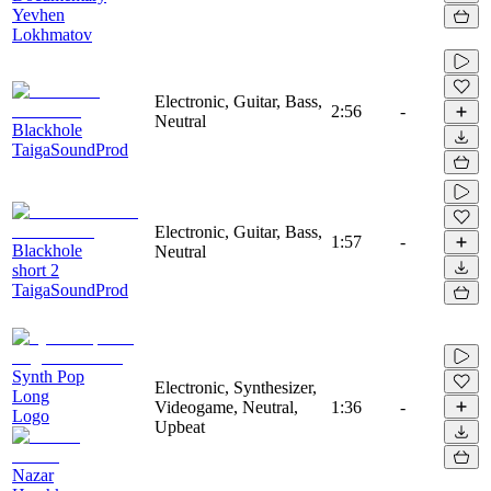
Yevhen
Lokhmatov
Electronic, Guitar, Bass,
2:56
-
Neutral
Blackhole
TaigaSoundProd
Electronic, Guitar, Bass,
1:57
-
Blackhole
Neutral
short 2
TaigaSoundProd
Synth Pop
Electronic, Synthesizer,
Long
Videogame, Neutral,
1:36
-
Logo
Upbeat
Nazar