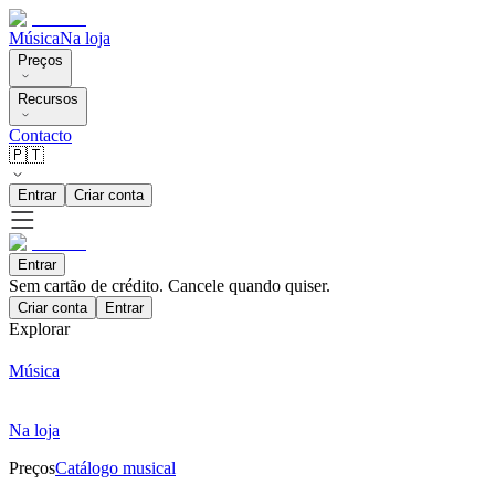
Música
Na loja
Preços
Recursos
Contacto
🇵🇹
Entrar
Criar conta
Entrar
Sem cartão de crédito. Cancele quando quiser.
Criar conta
Entrar
Explorar
Música
Na loja
Preços
Catálogo musical