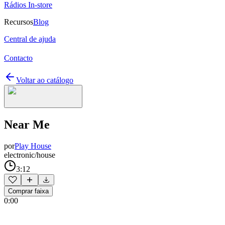
Rádios In-store
Recursos
Blog
Central de ajuda
Contacto
Voltar ao catálogo
Near Me
por
Play House
electronic/house
3:12
Comprar faixa
0:00