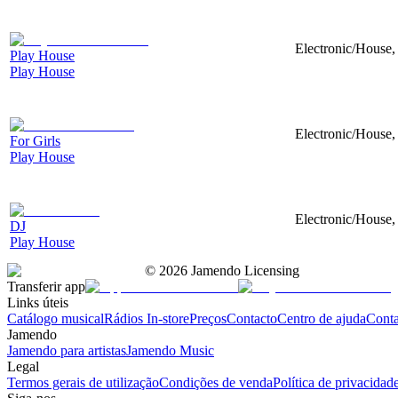
Electronic/House, 
Play House
Play House
Electronic/House, 
For Girls
Play House
Electronic/House, 
DJ
Play House
©
2026
Jamendo Licensing
Transferir app
Links úteis
Catálogo musical
Rádios In-store
Preços
Contacto
Centro de ajuda
Conta
Jamendo
Jamendo para artistas
Jamendo Music
Legal
Termos gerais de utilização
Condições de venda
Política de privacidad