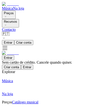
Música
Na loja
Preços
Recursos
Contacto
🇵🇹
Entrar
Criar conta
Entrar
Sem cartão de crédito. Cancele quando quiser.
Criar conta
Entrar
Explorar
Música
Na loja
Preços
Catálogo musical