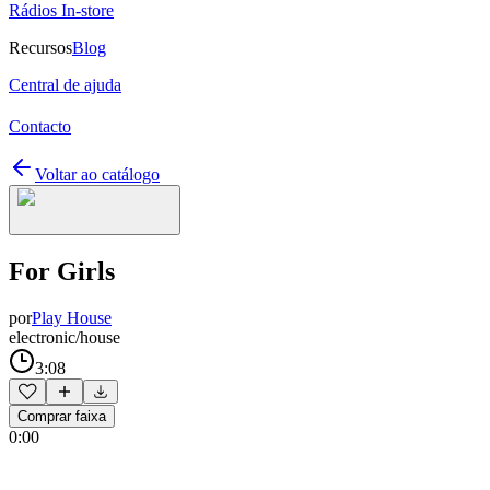
Rádios In-store
Recursos
Blog
Central de ajuda
Contacto
Voltar ao catálogo
For Girls
por
Play House
electronic/house
3:08
Comprar faixa
0:00