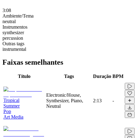
3:08
Ambiente/Tema
neutral
Instrumentos
synthesizer
percussion
Outras tags
instrumental
Faixas semelhantes
Título
Tags
Duração
BPM
Electronic/House,
Tropical
Synthesizer, Piano,
2:13
-
Summer
Neutral
Pop
Art Media