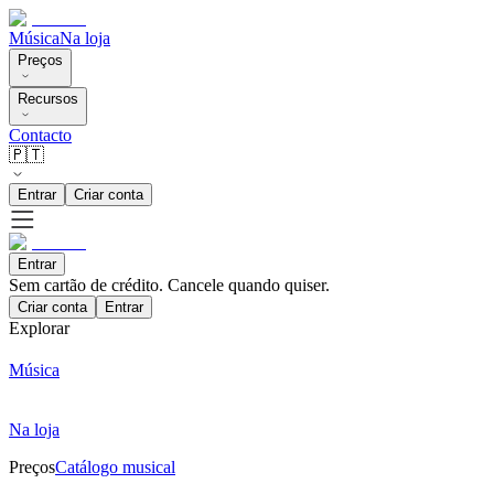
Música
Na loja
Preços
Recursos
Contacto
🇵🇹
Entrar
Criar conta
Entrar
Sem cartão de crédito. Cancele quando quiser.
Criar conta
Entrar
Explorar
Música
Na loja
Preços
Catálogo musical