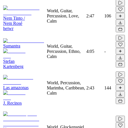
World, Guitar,
Percussion, Love,
2:47
106
Nem Tinto /
Calm
Nem Rosé
heiwr
Sumantra
World, Guitar,
Percussion, Ethno,
4:05
-
Calm
Stefan
Kartenberg
World, Percussion,
Las amazonas
Marimba, Caribbean,
2:43
144
Calm
J. Recinos
World, Glockenspiel,