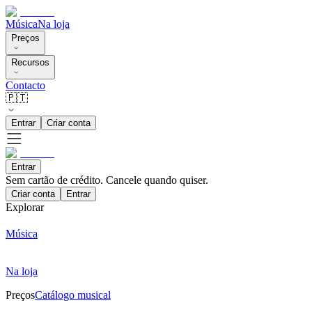
Música
Na loja
Preços
Recursos
Contacto
🇵🇹
Entrar
Criar conta
Entrar
Sem cartão de crédito. Cancele quando quiser.
Criar conta
Entrar
Explorar
Música
Na loja
Preços
Catálogo musical