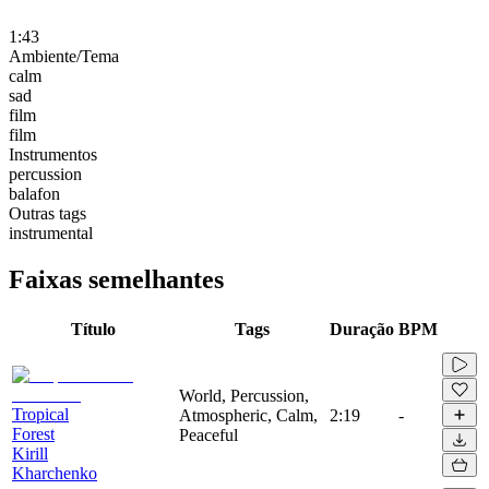
1:43
Ambiente/Tema
calm
sad
film
film
Instrumentos
percussion
balafon
Outras tags
instrumental
Faixas semelhantes
Título
Tags
Duração
BPM
World, Percussion,
Tropical
Atmospheric, Calm,
2:19
-
Forest
Peaceful
Kirill
Kharchenko