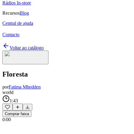
Rádios In-store
Recursos
Blog
Central de ajuda
Contacto
Voltar ao catálogo
Floresta
por
Fatima Mhedden
world
1:43
Comprar faixa
0:00