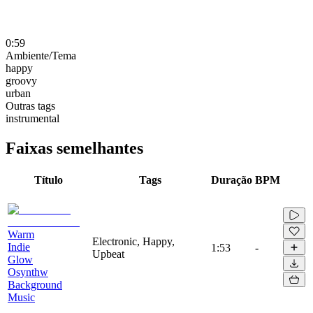
0:59
Ambiente/Tema
happy
groovy
urban
Outras tags
instrumental
Faixas semelhantes
Título
Tags
Duração
BPM
Warm
Electronic, Happy,
Indie
1:53
-
Upbeat
Glow
Osynthw
Background
Music