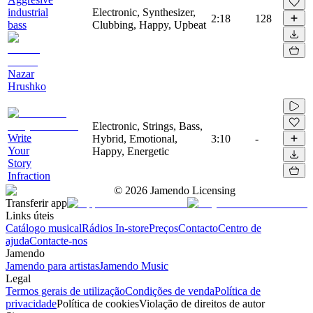
industrial
Electronic, Synthesizer,
2:18
128
bass
Clubbing, Happy, Upbeat
Nazar
Hrushko
Electronic, Strings, Bass,
Write
Hybrid, Emotional,
3:10
-
Your
Happy, Energetic
Story
Infraction
©
2026
Jamendo Licensing
Transferir app
Links úteis
Catálogo musical
Rádios In-store
Preços
Contacto
Centro de
ajuda
Contacte-nos
Jamendo
Jamendo para artistas
Jamendo Music
Legal
Termos gerais de utilização
Condições de venda
Política de
privacidade
Política de cookies
Violação de direitos de autor