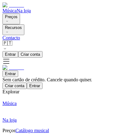
Música
Na loja
Preços
Recursos
Contacto
🇵🇹
Entrar
Criar conta
Entrar
Sem cartão de crédito. Cancele quando quiser.
Criar conta
Entrar
Explorar
Música
Na loja
Preços
Catálogo musical