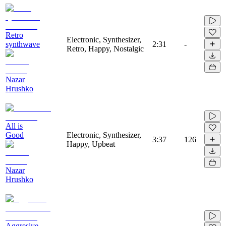
Retro
Electronic, Synthesizer,
synthwave
2:31
-
Retro, Happy, Nostalgic
Nazar
Hrushko
All is
Good
Electronic, Synthesizer,
3:37
126
Happy, Upbeat
Nazar
Hrushko
Aggresive