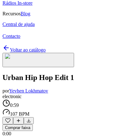
Rádios In-store
Recursos
Blog
Central de ajuda
Contacto
Voltar ao catálogo
Urban Hip Hop Edit 1
por
Yevhen Lokhmatov
electronic
0:59
107 BPM
Comprar faixa
0:00