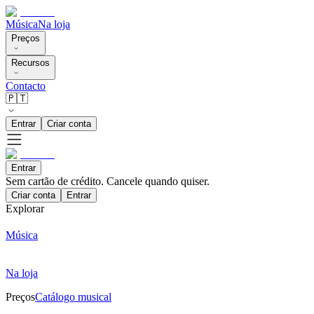
Música
Na loja
Preços
Recursos
Contacto
🇵🇹
Entrar
Criar conta
Entrar
Sem cartão de crédito. Cancele quando quiser.
Criar conta
Entrar
Explorar
Música
Na loja
Preços
Catálogo musical