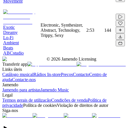
Movement
Electronic, Synthesizer,
Exotic
Abstract, Technology,
2:53
144
Dreamy
Trippy, Sexy
Lo-Fi
Ambient
Beats
ABCstudio
©
2026
Jamendo Licensing
Transferir app
Links úteis
Catálogo musical
Rádios In-store
Preços
Contacto
Centro de
ajuda
Contacte-nos
Jamendo
Jamendo para artistas
Jamendo Music
Legal
Termos gerais de utilização
Condições de venda
Política de
privacidade
Política de cookies
Violação de direitos de autor
Siga-nos