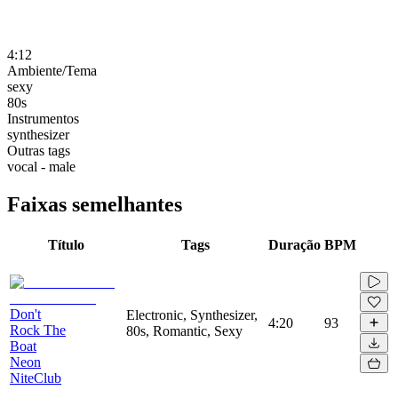
4:12
Ambiente/Tema
sexy
80s
Instrumentos
synthesizer
Outras tags
vocal - male
Faixas semelhantes
Título
Tags
Duração
BPM
Don't
Electronic, Synthesizer,
4:20
93
Rock The
80s, Romantic, Sexy
Boat
Neon
NiteClub