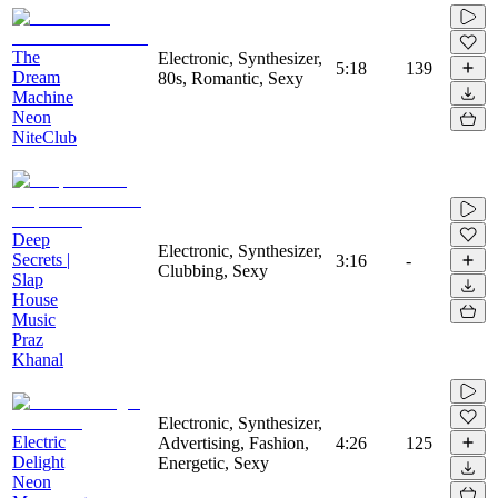
The
Electronic, Synthesizer,
5:18
139
Dream
80s, Romantic, Sexy
Machine
Neon
NiteClub
Deep
Electronic, Synthesizer,
Secrets |
3:16
-
Clubbing, Sexy
Slap
House
Music
Praz
Khanal
Electronic, Synthesizer,
Electric
Advertising, Fashion,
4:26
125
Delight
Energetic, Sexy
Neon