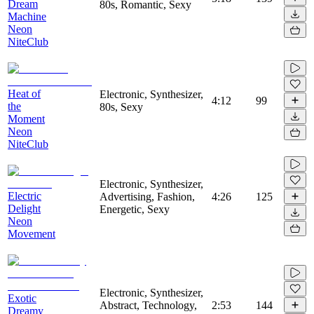
Dream
80s, Romantic, Sexy
Machine
Neon
NiteClub
Heat of
Electronic, Synthesizer,
4:12
99
the
80s, Sexy
Moment
Neon
NiteClub
Electronic, Synthesizer,
Electric
Advertising, Fashion,
4:26
125
Delight
Energetic, Sexy
Neon
Movement
Electronic, Synthesizer,
Exotic
Abstract, Technology,
2:53
144
Dreamy