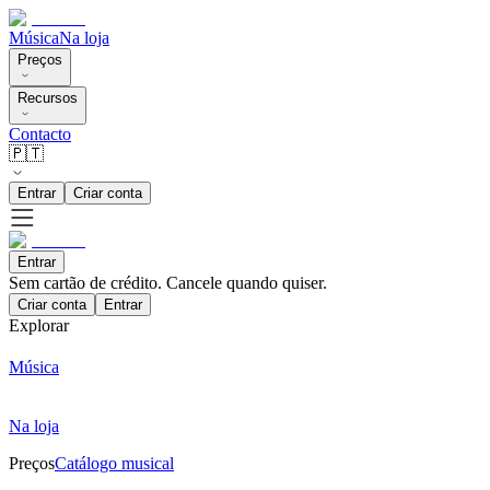
Música
Na loja
Preços
Recursos
Contacto
🇵🇹
Entrar
Criar conta
Entrar
Sem cartão de crédito. Cancele quando quiser.
Criar conta
Entrar
Explorar
Música
Na loja
Preços
Catálogo musical