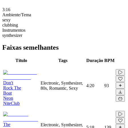
3:16
Ambiente/Tema
sexy
clubbing
Instrumentos
synthesizer
Faixas semelhantes
Título
Tags
Duração
BPM
Don't
Electronic, Synthesizer,
4:20
93
Rock The
80s, Romantic, Sexy
Boat
Neon
NiteClub
The
Electronic, Synthesizer,
5:18
139