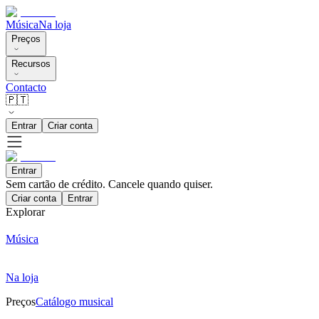
Música
Na loja
Preços
Recursos
Contacto
🇵🇹
Entrar
Criar conta
Entrar
Sem cartão de crédito. Cancele quando quiser.
Criar conta
Entrar
Explorar
Música
Na loja
Preços
Catálogo musical