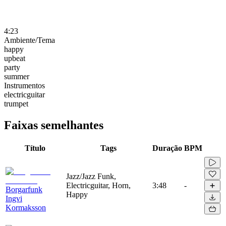
4:23
Ambiente/Tema
happy
upbeat
party
summer
Instrumentos
electricguitar
trumpet
Faixas semelhantes
Título
Tags
Duração
BPM
Jazz/Jazz Funk,
Electricguitar, Horn,
3:48
-
Borgarfunk
Happy
Ingvi
Kormaksson