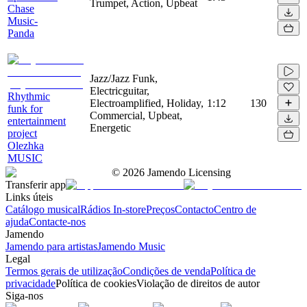
Trumpet, Action, Upbeat
Chase
Music-
Panda
Jazz/Jazz Funk,
Electricguitar,
Rhythmic
Electroamplified, Holiday,
1:12
130
funk for
Commercial, Upbeat,
entertainment
Energetic
project
Olezhka
MUSIC
©
2026
Jamendo Licensing
Transferir app
Links úteis
Catálogo musical
Rádios In-store
Preços
Contacto
Centro de
ajuda
Contacte-nos
Jamendo
Jamendo para artistas
Jamendo Music
Legal
Termos gerais de utilização
Condições de venda
Política de
privacidade
Política de cookies
Violação de direitos de autor
Siga-nos