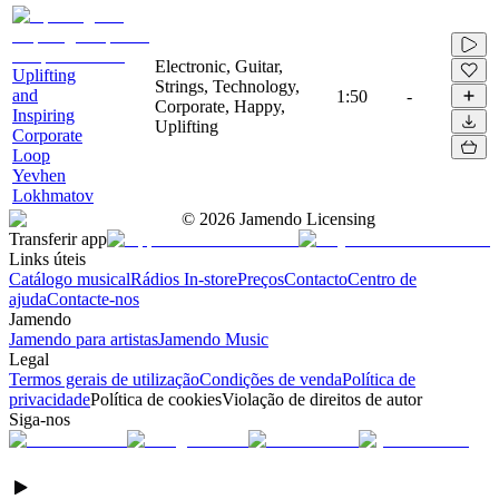
Electronic, Guitar,
Uplifting
Strings, Technology,
and
1:50
-
Corporate, Happy,
Inspiring
Uplifting
Corporate
Loop
Yevhen
Lokhmatov
©
2026
Jamendo Licensing
Transferir app
Links úteis
Catálogo musical
Rádios In-store
Preços
Contacto
Centro de
ajuda
Contacte-nos
Jamendo
Jamendo para artistas
Jamendo Music
Legal
Termos gerais de utilização
Condições de venda
Política de
privacidade
Política de cookies
Violação de direitos de autor
Siga-nos