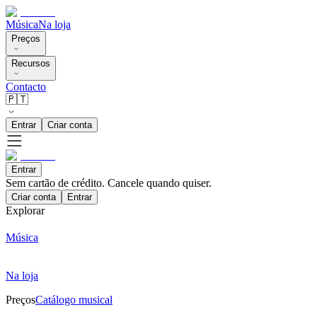
Música
Na loja
Preços
Recursos
Contacto
🇵🇹
Entrar
Criar conta
Entrar
Sem cartão de crédito. Cancele quando quiser.
Criar conta
Entrar
Explorar
Música
Na loja
Preços
Catálogo musical